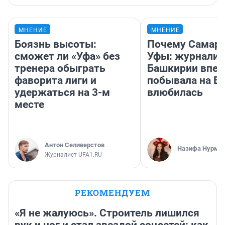
МНЕНИЕ
МНЕНИЕ
Боязнь высоты:
Почему Самара
сможет ли «Уфа» без
Уфы: журналис
тренера обыграть
Башкирии впе
фаворита лиги и
побывала на Во
удержаться на 3-м
влюбилась
месте
Антон Селиверстов
Назифа Нурму
Журналист UFA1.RU
РЕКОМЕНДУЕМ
«Я не жалуюсь». Строитель лишился