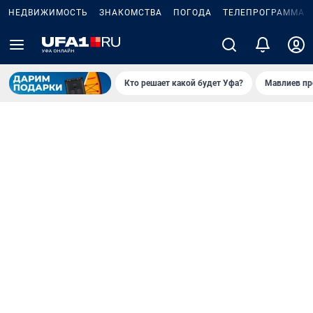
НЕДВИЖИМОСТЬ
ЗНАКОМСТВА
ПОГОДА
ТЕЛЕПРОГРАММА
Кто решает какой будет Уфа?
Мавлиев пр