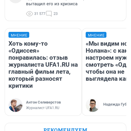
вытащил его из кризиса
31 577
23
МНЕНИЕ
МНЕНИЕ
Хоть кому-то
«Мы видим нов
«Одиссея»
Нолана»: с как
понравилась: отзыв
настроем нужн
журналиста UFA1.RU на
смотреть «Оди
главный фильм лета,
чтобы она не
который разносят
выглядела как
критики
Антон Селиверстов
Надежда Губар
Журналист UFA1.RU
РЕКОМЕНДУЕМ