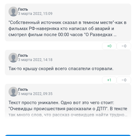
Гость
3 марта 2022, 15:09
"Собственный источник сказал в темном месте"-как в 
фильмах РФ-наверняка кто написал об аварий и 
смотрел фильм после 00:00 часов "О Разведках 
Советского Союза ".Ну а так,крышу 
+0
–0
машины(консервную рыбную коробку) сняли 
наверняка МЧС и полицае-дорожники,ГИБДД-чники. 
Гость
Да и день за днем авария с аварий на трассах 
3 марта 2022, 14:18
Башкортостана и погибают больше Людей,чем на 
Так-то крышу скорей всего спасатели оторвали.
войне между собой со своими в Стране Украинской
😭😭💩💩.
+1
–0
Гость
3 марта 2022, 09:35
Текст просто уникален. Одно вот это чего стоит: 
"Очевидцы происшествия рассказали о ДТП". В тексте 
так много слов, что рассказ очевидцев найти трудно! 
Это пишут дети 90-х, а что ждать от детей 2000-х?😠
+1
–0