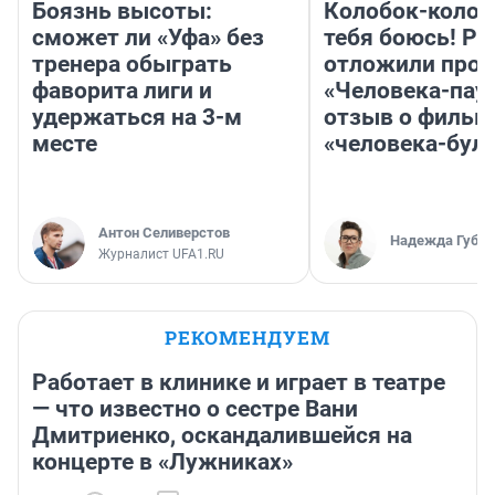
Боязнь высоты:
Колобок-колобо
сможет ли «Уфа» без
тебя боюсь! Ра
тренера обыграть
отложили прок
фаворита лиги и
«Человека-пау
удержаться на 3-м
отзыв о фильм
месте
«человека-бул
Антон Селиверстов
Надежда Губар
Журналист UFA1.RU
РЕКОМЕНДУЕМ
Работает в клинике и играет в театре
— что известно о сестре Вани
Дмитриенко, оскандалившейся на
концерте в «Лужниках»