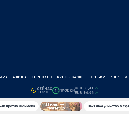
АММА
АФИША
ГОРОСКОП
КУРСЫ ВАЛЮТ
ПРОБКИ
ZODY
И
USD 81,41
СЕЙЧАС
1
ПРОБКИ
+18°C
EUR 94,06
иев против Васимова
Заказное убийство в Уфе