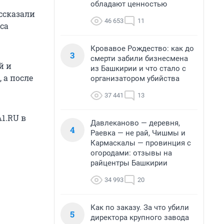
обладают ценностью
ассказали
46 653
11
са
Кровавое Рождество: как до
3
смерти забили бизнесмена
й и
из Башкирии и что стало с
 а после
организатором убийства
37 441
13
1.RU в
Давлеканово — деревня,
4
Раевка — не рай, Чишмы и
Кармаскалы — провинция с
огородами: отзывы на
райцентры Башкирии
34 993
20
Как по заказу. За что убили
5
директора крупного завода