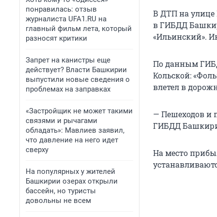
понравилась: отзыв
В ДТП на улице 
журналиста UFA1.RU на
в ГИБДД Башкир
главный фильм лета, который
«Ильинский». И
разносят критики
Запрет на канистры еще
По данным ГИБД
действует? Власти Башкирии
Кольской: «Фоль
выпустили новые сведения о
влетел в дорож
проблемах на заправках
«Застройщик не может такими
— Пешеходов и 
связями и рычагами
ГИБДД Башкир
обладать»: Мавлиев заявил,
что давление на него идет
сверху
На место прибы
устанавливаютс
На популярных у жителей
Башкирии озерах открыли
бассейн, но туристы
довольны не всем