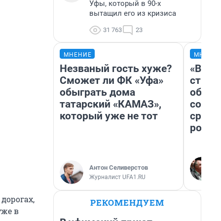
Уфы, который в 90-х
вытащил его из кризиса
31 763
23
МНЕНИЕ
МНЕНИ
Незваный гость хуже?
«В 19
Сможет ли ФК «Уфа»
строи
обыграть дома
обвал
татарский «КАМАЗ»,
совет
который уже не тот
сравн
росси
Антон Селиверстов
Журналист UFA1.RU
дорогах,
РЕКОМЕНДУЕМ
уже в