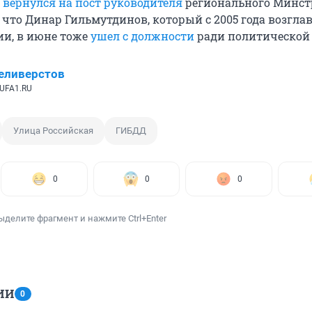
к
вернулся на пост руководителя
регионального Минст
 что Динар Гильмутдинов, который с 2005 года возгла
и, в июне тоже
ушел с должности
ради политической 
еливерстов
UFA1.RU
Улица Российская
ГИБДД
0
0
0
ыделите фрагмент и нажмите Ctrl+Enter
ИИ
0