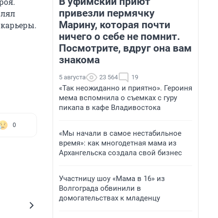
В уфимский приют
роя.
привезли пермячку
влял
Марину, которая почти
карьеры.
ничего о себе не помнит.
Посмотрите, вдруг она вам
знакома
5 августа
23 564
19
«Так неожиданно и приятно». Героиня
мема вспомнила о съемках с гуру
пикапа в кафе Владивостока
0
«Мы начали в самое нестабильное
время»: как многодетная мама из
Архангельска создала свой бизнес
Участницу шоу «Мама в 16» из
Волгограда обвинили в
домогательствах к младенцу