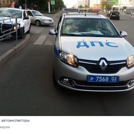
 автоинспекторы
кирии