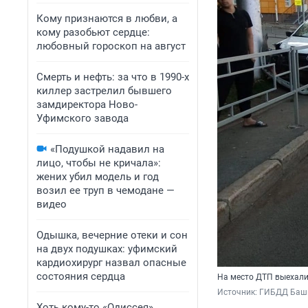
Кому признаются в любви, а
кому разобьют сердце:
любовный гороскоп на август
Смерть и нефть: за что в 1990-х
киллер застрелил бывшего
замдиректора Ново-
Уфимского завода
«Подушкой надавил на
лицо, чтобы не кричала»:
жених убил модель и год
возил ее труп в чемодане —
видео
Одышка, вечерние отеки и сон
на двух подушках: уфимский
кардиохирург назвал опасные
состояния сердца
На место ДТП выехали
Источник: 
ГИБДД Баш
Хоть кому-то «Одиссея»