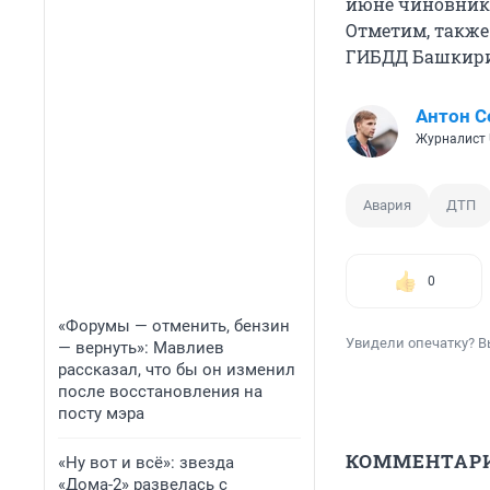
июне чиновни
Отметим, также
ГИБДД Башкири
Антон С
Журналист 
Авария
ДТП
0
«Форумы — отменить, бензин
Увидели опечатку? В
— вернуть»: Мавлиев
рассказал, что бы он изменил
после восстановления на
посту мэра
КОММЕНТАР
«Ну вот и всё»: звезда
«Дома-2» развелась с