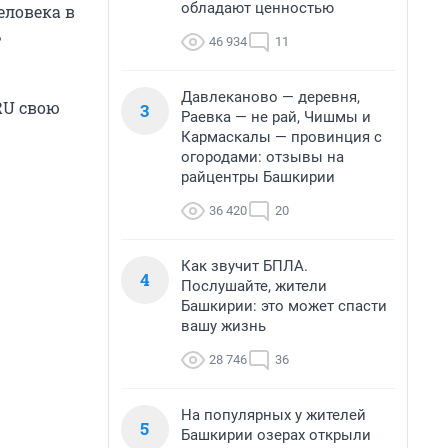
обладают ценностью
еловека в
ь
46 934
11
Давлеканово — деревня,
RU свою
3
Раевка — не рай, Чишмы и
Кармаскалы — провинция с
огородами: отзывы на
райцентры Башкирии
36 420
20
Как звучит БПЛА.
4
Послушайте, жители
Башкирии: это может спасти
вашу жизнь
28 746
36
На популярных у жителей
5
Башкирии озерах открыли