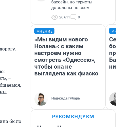
бассейн, но туристы
довольны не всем
26 611
9
МНЕНИЕ
МНЕНИ
«Мы видим нового
Север
Нолана»: с каким
богат
орогу,
настроем нужно
проех
смотреть «Одиссею»,
Башки
чтобы она не
них л
ю:
выглядела как фиаско
л», —
общаемся,
ины
Надежда Губарь
.
РЕКОМЕНДУЕМ
зина было