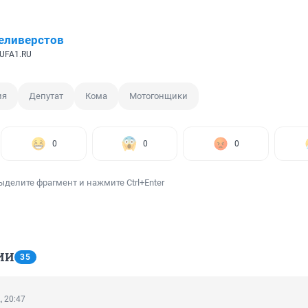
еливерстов
UFA1.RU
ия
Депутат
Кома
Мотогонщики
0
0
0
ыделите фрагмент и нажмите Ctrl+Enter
ИИ
35
, 20:47