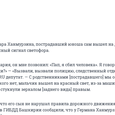
ара Ханмурзина, пострадавший юноша сам вышел на д
сный сигнал светофора.
рия, он мне позвонил: «Пап, я сбил человека». Я говор
и?» — «Вызвали, вызвали полицию, следственный отде
.RU депутат. — С родственниками [пострадавшего] мы 
 кого нет, мальчик вышел на красный свет, из-за маш
 стукнули зеркалом [заднего вида] правым.
 что его сын не нарушал правила дорожного движения
 в ГИБДД Башкирии сообщили, что у Германа Ханмур