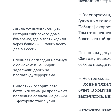
несколько штра
— Он спортсмен,
(уличных гонок
Победы], скорос
«Жила тут интеллигенция».
Там от перекрес
История сибирского дома-
более в такой д
бумеранга, где в гости ходили
через балконы, — таких всего
два в России
По словам депут
Сбитому пешехо
Спецназ Росгвардии нагрянул
сейчас находитс
с обыском: в Башкирии
задержали двоих за
пропаганду терроризма
— Не столько за
— Он не в тяжел
Синоптики говорят, лето
будет. В кому в
бетте: как уфимцы провожают
вылечилось, инв
последние солнечные деньки
— фоторепортаж с улиц
Напомним, авари