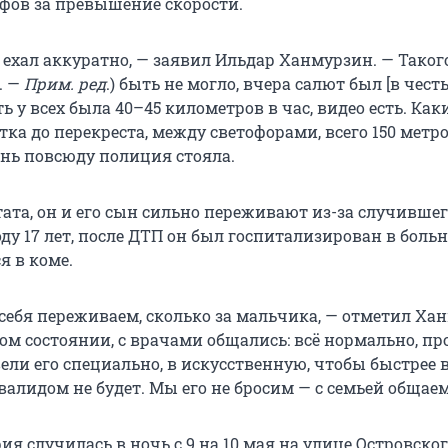
фов за превышение скорости.
 ехал аккуратно, — заявил Ильдар Ханмурзин. — Таког
. —
Прим. ред
.) быть не могло, вчера салют был [в чест
ть у всех была 40–45 километров в час, видео есть. Как
тка до перекреста, между светофорами, всего 150 метро
ень повсюду полиция стояла.
ата, он и его сын сильно переживают из-за случившег
ду 17 лет, после ДТП он был госпитализирован в боль
я в коме.
 себя переживаем, сколько за мальчика, — отметил Ха
ом состоянии, с врачами общались: всё нормально, пр
вели его специально, в искусственную, чтобы быстрее 
алидом не будет. Мы его не бросим — с семьей общаем
я случилась в ночь с 9 на 10 мая на улице Островског