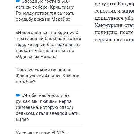
Звездные гости в 500-
депутата Ильда
летнем соборе: Криштиану
соцсетях и запо
Роналду готовится сыграть
попытается уйт
свадьбу века на Мадейре
Ханмурзин-стар
полицию, поско
«Никого нельзя победить». О
чем главный блокбастер этого
версию случивш
года, который бьет рекорды в
прокате: честный отзыв на
«Одиссею» Нолана
Тело россиянки нашли во
Французских Альпах. Как она
погибла?
«Чтобы нас носили на
ручках, мы любим»: нерпа
Сергеевна, которую спасли
бельком, стала звездой Сети.
Видео
Умер экс-ректор УГАТУ —