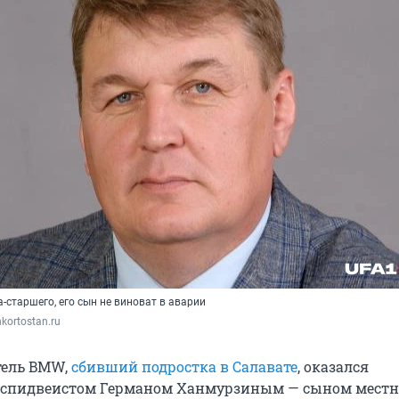
старшего, его сын не виноват в аварии
kortostan.ru
тель BMW,
сбивший подростка в Салавате
, оказался
спидвеистом Германом Ханмурзиным — сыном местн