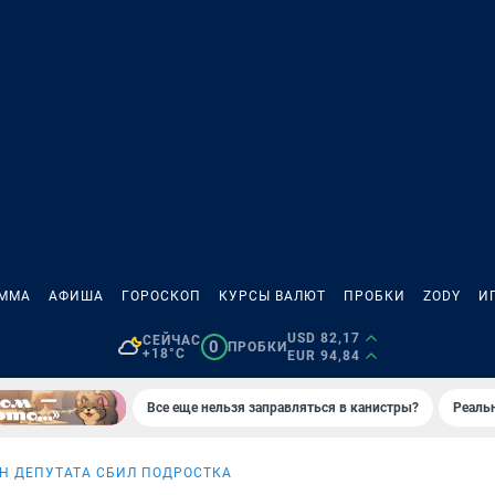
АММА
АФИША
ГОРОСКОП
КУРСЫ ВАЛЮТ
ПРОБКИ
ZODY
И
USD 82,17
СЕЙЧАС
0
ПРОБКИ
+18°C
EUR 94,84
Все еще нельзя заправляться в канистры?
Реаль
Н ДЕПУТАТА СБИЛ ПОДРОСТКА