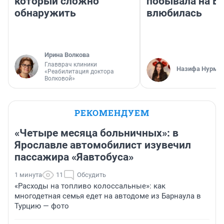
который сложно
побывала на Во
обнаружить
влюбилась
Ирина Волкова
Главврач клиники
Назифа Нурму
«Реабилитация доктора
Волковой»
РЕКОМЕНДУЕМ
«Четыре месяца больничных»: в
Ярославле автомобилист изувечил
пассажира «Яавтобуса»
1 минута
11
Обсудить
«Расходы на топливо колоссальные»: как
многодетная семья едет на автодоме из Барнаула в
Турцию — фото