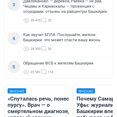
Давлеканово — деревня, Раевка — не рай,
3
Чишмы и Кармаскалы — провинция с
огородами: отзывы на райцентры Башкирии
35 473
20
Как звучит БПЛА. Послушайте, жители
4
Башкирии: это может спасти вашу жизнь
28 393
36
Обращение ФСБ к жителям Башкирии
5
22 581
114
МНЕНИЕ
МНЕНИЕ
«Спуталась речь, понес
Почему Самара
пургу». Врач — о
Уфы: журналис
смертельном диагнозе,
Башкирии впе