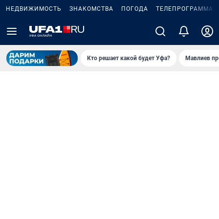
НЕДВИЖИМОСТЬ
ЗНАКОМСТВА
ПОГОДА
ТЕЛЕПРОГРАММА
Кто решает какой будет Уфа?
Мавлиев пр