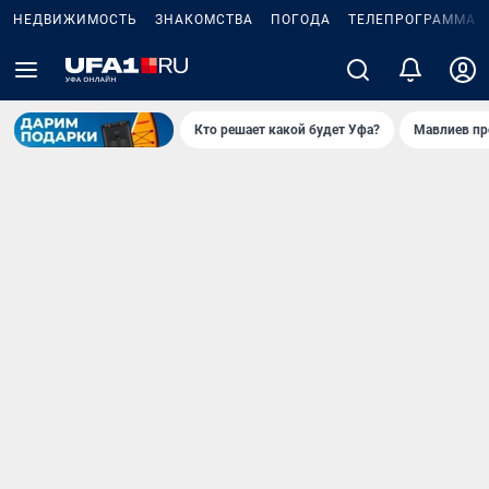
НЕДВИЖИМОСТЬ
ЗНАКОМСТВА
ПОГОДА
ТЕЛЕПРОГРАММА
Кто решает какой будет Уфа?
Мавлиев пр