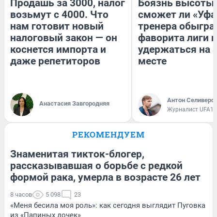
Продашь за 3000, налог
Боязнь высоты:
возьмут с 4000. Что
сможет ли «Уфа
нам готовит новый
тренера обыгра
налоговый закон — он
фаворита лиги и
коснется импорта и
удержаться на 
даже репетиторов
месте
Антон Селиверс
Анастасия Завгородняя
Журналист UFA1.
РЕКОМЕНДУЕМ
Знаменитая тикток-блогер,
рассказывавшая о борьбе с редкой
формой рака, умерла в возрасте 26 лет
8 часов
5 098
23
«Меня бесила моя роль»: как сегодня выглядит Пуговка
из «Папиных дочек»