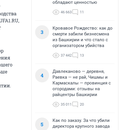
обладают ценностью
у
46 663
11
водства
UFA1.RU,
т
Кровавое Рождество: как до
3
смерти забили бизнесмена
из Башкирии и что стало с
организатором убийства
ор
37 442
13
ения
вшего
ьше
Давлеканово — деревня,
4
Раевка — не рай, Чишмы и
Кармаскалы — провинция с
ятии.
огородами: отзывы на
райцентры Башкирии
35 011
20
Как по заказу. За что убили
5
директора крупного завода