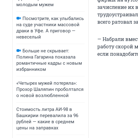
молодым мужем
зачисление их в
трудоустраивали
Посмотрите, как улыбались
всего ратовал з
на суде участники массовой
драки в Уфе. А приговор —
невеселый
— Набрали вмес
работу скорой 
Больше не скрывает:
если понадобитс
Полина Гагарина показала
романтичные кадры с новым
избранником
«Четырех мужей потеряла»:
Прохор Шаляпин проболтался
о новой возлюбленной
Стоимость литра АИ-98 в
Башкирии перевалила за 96
рублей — какие в среднем
цены на заправках