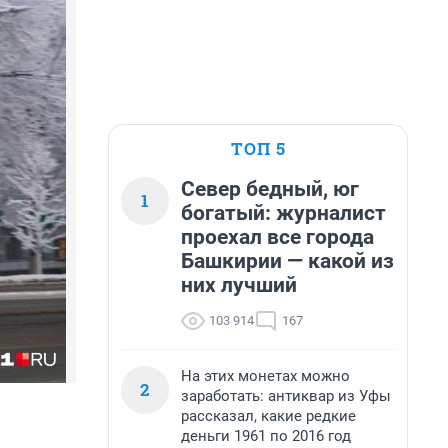
ТОП 5
Север бедный, юг
1
богатый: журналист
проехал все города
Башкирии — какой из
них лучший
103 914
167
На этих монетах можно
2
заработать: антиквар из Уфы
рассказал, какие редкие
деньги 1961 по 2016 год