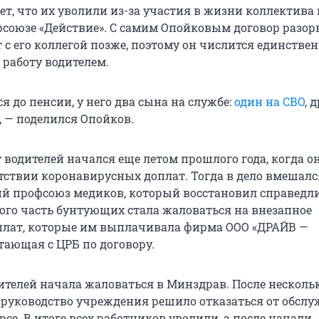
т, что их уволили из-за участия в жизни коллектива 
фсоюзе «Действие». С самим Опойковым договор разор
от с его коллегой позже, поэтому он числится единств
работу водителем.
ся до пенсии, у него два сына на службе:
один на СВО
, 
, — поделился Опойков.
 водителей начался еще летом прошлого года, когда о
утствии коронавирусных доплат. Тогда в дело вмешалс
й профсоюз медиков, который восстановил справедли
того часть бунтующих стала жаловаться на внезапное
лат, которые им выплачивала фирма ООО «ДРАЙВ —
тающая с ЦРБ по договору.
дителей начала жаловаться в Минздрав. После несколь
 руководство учреждения решило отказаться от обсл
се. В итоге всех работников уволили, а после начали