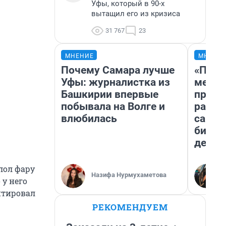
Уфы, который в 90-х
вытащил его из кризиса
31 767
23
МНЕНИЕ
МНЕНИ
Почему Самара лучше
«Поку
Уфы: журналистка из
мешке
Башкирии впервые
предп
побывала на Волге и
расска
влюбилась
самом
бизне
дешев
лол фару
Назифа Нурмухаметова
 у него
нтировал
РЕКОМЕНДУЕМ