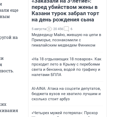
«Заказали на 3-летие»:
и
перед убийством жены в
вали еще
Казани турок забрал торт
енным
на день рождения сына
5 августа
20 456
6
Медведицу Майю, жившую на цепи в
другой на
Приморье, познакомили с
гималайским медведем Фиником
ни
«На 18 отдыхающих 18 поваров». Как
я
проходит лето в Крыму с перебоями
света и бензина, водой по графику и
вость.
налетами БПЛА
AI-AINA: Атака на соцсети депутатов,
бюджета вузов не хватило лучшим и
сколько стоит арбуз
ких
уживания
«Четырех мужей потеряла»: Прохор