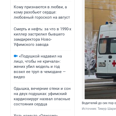
Кому признаются в любви, а
кому разобьют сердце:
любовный гороскоп на август
Смерть и нефть: за что в 1990-х
киллер застрелил бывшего
замдиректора Ново-
Уфимского завода
«Подушкой надавил на
лицо, чтобы не кричала»:
жених убил модель и год
возил ее труп в чемодане —
видео
Одышка, вечерние отеки и сон
на двух подушках: уфимский
кардиохирург назвал опасные
Водителей до сих пор
состояния сердца
Источник: 
Тимур Шари
Хоть кому-то «Одиссея»