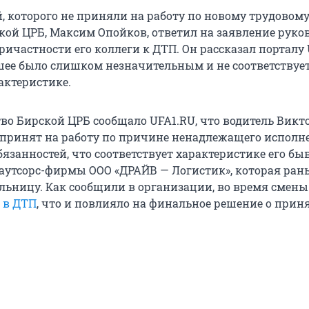
й, которого не приняли на работу по новому трудовом
ской ЦРБ, Максим Опойков, ответил на заявление руко
ичастности его коллеги к ДТП. Он рассказал порталу 
ее было слишком незначительным и не соответствуе
актеристике.
тво Бирской ЦРБ сообщало UFA1.RU, что водитель Викт
 принят на работу по причине ненадлежащего исполн
язанностей, что соответствует характеристике его бы
 аутсорс-фирмы ООО «ДРАЙВ — Логистик», которая ран
льницу. Как сообщили в организации, во время смены
 в ДТП
, что и повлияло на финальное решение о прин