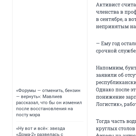
Активист считае
членства в про
в сентябре, а в
непринятым на 
— Ему год остал
срочной службе
Напомним, бунт
заявили об отс
республикански
Однако после э
«Форумы — отменить, бензин
понижение зарп
— вернуть»: Мавлиев
рассказал, что бы он изменил
Логистик», рабо
после восстановления на
посту мэра
Тогда часть во
круглых столов
«Ну вот и всё»: звезда
«Дома-2» развелась с
фирмы на аутсор