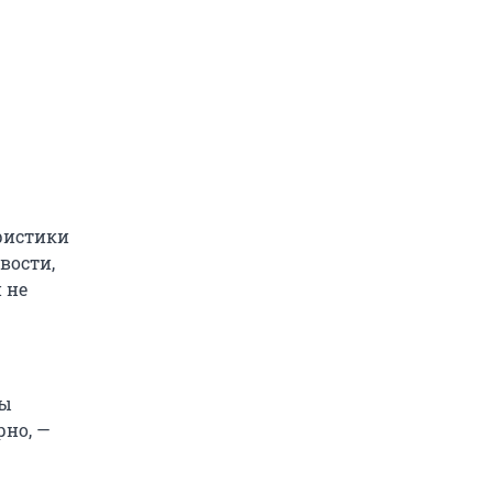
еристики
вости,
 не
ны
рно, —