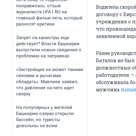
понравилась: отзыв
Водитель скоро
журналиста UFA1.RU на
договору с Бир
главный фильм лета, который
учреждения о пр
разносят критики
что произошедш
заявленной хар
Запрет на канистры еще
действует? Власти Башкирии
выпустили новые сведения о
Ранее руководс
проблемах на заправках
Баталов не был
должностных об
«Застройщик не может такими
работодателя —
связями и рычагами
обладать»: Мавлиев заявил,
обслуживала бо
что давление на него идет
мужчина
попал
сверху
На популярных у жителей
Башкирии озерах открыли
бассейн, но туристы
довольны не всем