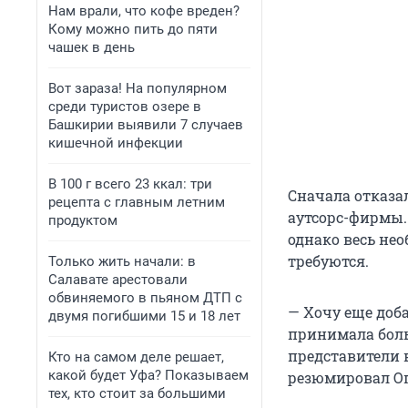
Нам врали, что кофе вреден?
Кому можно пить до пяти
чашек в день
Вот зараза! На популярном
среди туристов озере в
Башкирии выявили 7 случаев
кишечной инфекции
В 100 г всего 23 ккал: три
Сначала отказа
рецепта с главным летним
аутсорс-фирмы.
продуктом
однако весь не
требуются.
Только жить начали: в
Салавате арестовали
обвиняемого в пьяном ДТП с
— Хочу еще доба
двумя погибшими 15 и 18 лет
принимала боль
представители 
Кто на самом деле решает,
какой будет Уфа? Показываем
резюмировал О
тех, кто стоит за большими