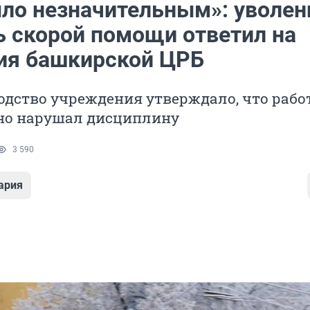
ло незначительным»: уволе
ь скорой помощи ответил на
ия башкирской ЦРБ
одство учреждения утверждало, что рабо
но нарушал дисциплину
3 590
ария