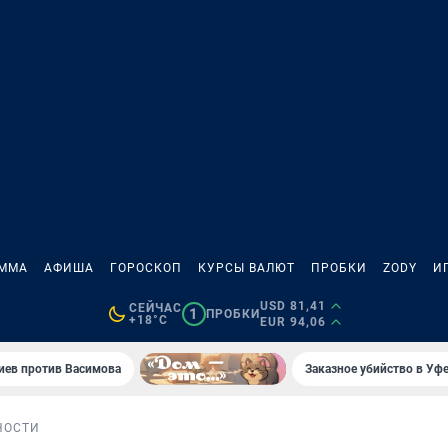
АММА
АФИША
ГОРОСКОП
КУРСЫ ВАЛЮТ
ПРОБКИ
ZODY
И
USD 81,41
СЕЙЧАС
1
ПРОБКИ
+18°C
EUR 94,06
иев против Васимова
Заказное убийство в Уфе
НОСТИ