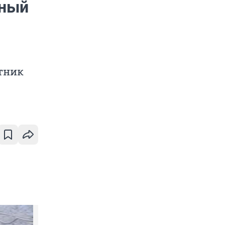
нный
тник