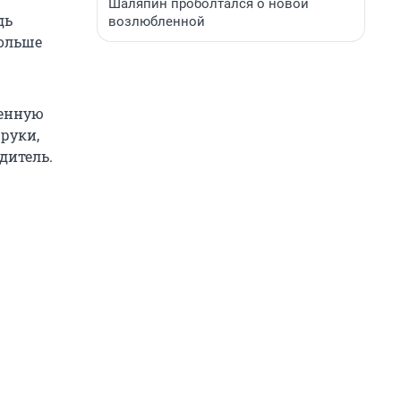
Шаляпин проболтался о новой
дь
возлюбленной
больше
женную
руки,
дитель.