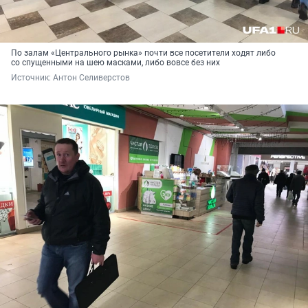
По залам «Центрального рынка» почти все посетители ходят либо
со спущенными на шею масками, либо вовсе без них
Источник: 
Антон Селиверстов