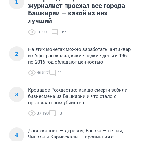
1
журналист проехал все города
Башкирии — какой из них
лучший
102 011
165
На этих монетах можно заработать: антиквар
2
из Уфы рассказал, какие редкие деньги 1961
по 2016 год обладают ценностью
46 522
11
Кровавое Рождество: как до смерти забили
3
бизнесмена из Башкирии и что стало с
организатором убийства
37 190
13
Давлеканово — деревня, Раевка — не рай,
4
Чишмы и Кармаскалы — провинция с