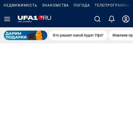
НЕДВИЖИМОСТЬ
ЗНАКОМСТВА
ПОГОДА
ТЕЛЕПРОГРАММА
Кто решает какой будет Уфа?
Мавлиев пр