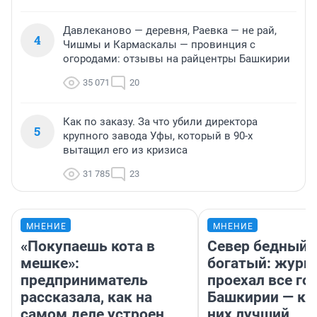
Давлеканово — деревня, Раевка — не рай,
4
Чишмы и Кармаскалы — провинция с
огородами: отзывы на райцентры Башкирии
35 071
20
Как по заказу. За что убили директора
5
крупного завода Уфы, который в 90-х
вытащил его из кризиса
31 785
23
МНЕНИЕ
МНЕНИЕ
«Покупаешь кота в
Север бедный,
мешке»:
богатый: журн
предприниматель
проехал все го
рассказала, как на
Башкирии — ка
самом деле устроен
них лучший