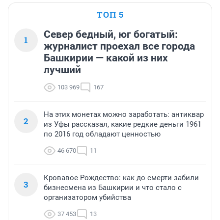
ТОП 5
Север бедный, юг богатый:
1
журналист проехал все города
Башкирии — какой из них
лучший
103 969
167
На этих монетах можно заработать: антиквар
2
из Уфы рассказал, какие редкие деньги 1961
по 2016 год обладают ценностью
46 670
11
Кровавое Рождество: как до смерти забили
3
бизнесмена из Башкирии и что стало с
организатором убийства
37 453
13