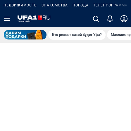
НЕДВИЖИМОСТЬ
ЗНАКОМСТВА
ПОГОДА
ТЕЛЕПРОГРАММА
Кто решает какой будет Уфа?
Мавлиев пр