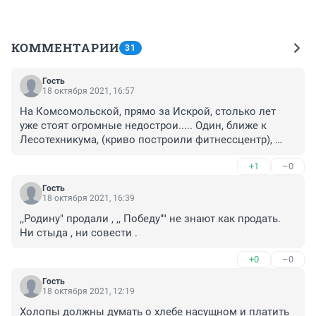
КОММЕНТАРИИ
31
Гость
18 октября 2021, 16:57
На Комсомольской, прямо за Искрой, столько лет 
уже стоят огромные недострои..... Один, ближе к 
Лесотехникума, (криво построили фитнессцентр), 
второй - рядом с церковью.....Разваливается уже... 
+1
–0
Можно было на их месте построить 10 таких домов, 
как на месте А-кафе.....Так нет-же.... Всунем в центре 
Гость
города, прямо в парк, плюнем всем жителям в морду, 
18 октября 2021, 16:39
и все нормально...Деньги, деньги, деньги......Тьфу! 
,,Родину" продали , ,, Победу"" не знают как продать. 
Кстати, это А-кафе было построено на месте , еще 
Ни стыда , ни совести .
советского кафе-мороженого "Снежинка"....Были -же 
времена...Люди ходили в цирк и заходили в 
+0
–0
кафешку....Но нет! Современным "начальникам" 
города нужны деньги....Кушать осень 
Гость
18 октября 2021, 12:19
хосется....голодненькие...
Холопы должны думать о хлебе насущном и платить 