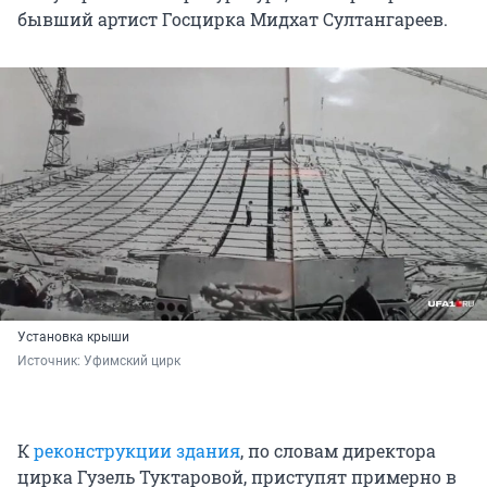
бывший артист Госцирка Мидхат Султангареев.
Установка крыши
Источник: 
Уфимский цирк
К
реконструкции здания
, по словам директора
цирка Гузель Туктаровой, приступят примерно в