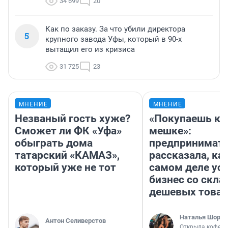
34 699
20
Как по заказу. За что убили директора
5
крупного завода Уфы, который в 90-х
вытащил его из кризиса
31 725
23
МНЕНИЕ
МНЕНИЕ
Незваный гость хуже?
«Покупаешь ко
Сможет ли ФК «Уфа»
мешке»:
обыграть дома
предпринимат
татарский «КАМАЗ»,
рассказала, как
который уже не тот
самом деле ус
бизнес со скл
дешевых това
Наталья Шорох
Антон Селиверстов
Открыла кофейн