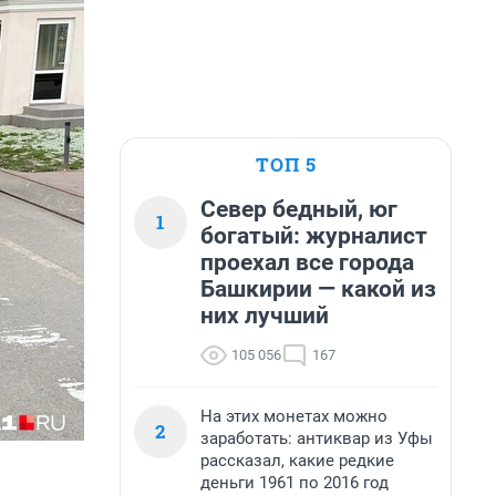
ТОП 5
Север бедный, юг
1
богатый: журналист
проехал все города
Башкирии — какой из
них лучший
105 056
167
На этих монетах можно
2
заработать: антиквар из Уфы
рассказал, какие редкие
деньги 1961 по 2016 год