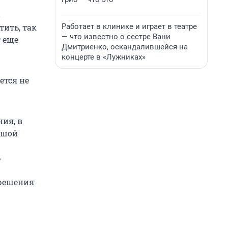
в
Работает в клинике и играет в театре
тить, так
— что известно о сестре Вани
 еще
Дмитриенко, оскандалившейся на
концерте в «Лужниках»
ется не
ия, в
ьшой
ь
 решения