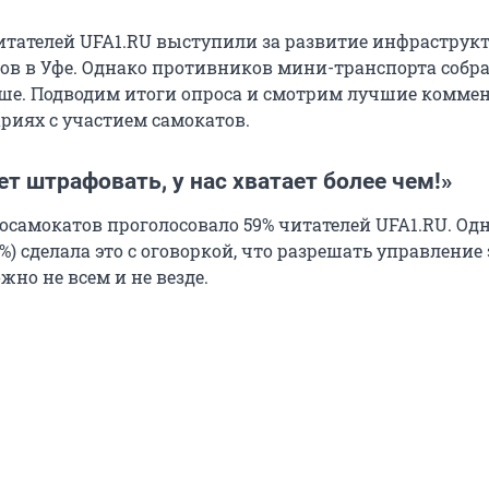
тателей UFA1.RU выступили за развитие инфраструк
ов в Уфе. Однако противников мини-транспорта собр
е. Подводим итоги опроса и смотрим лучшие комме
ариях с участием самокатов.
дет штрафовать, у нас хватает более чем!»
росамокатов проголосовало 59% читателей UFA1.RU. Од
2%) сделала это с оговоркой, что разрешать управление
но не всем и не везде.