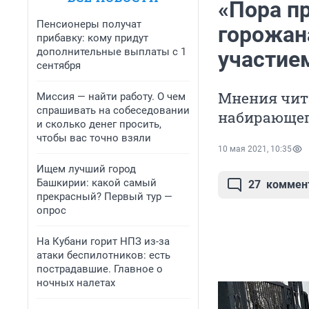
«Пора п
Пенсионеры получат
горожан
прибавку: кому придут
дополнительные выплаты с 1
участие
сентября
Мнения чита
Миссия — найти работу. О чем
спрашивать на собеседовании
набирающег
и сколько денег просить,
чтобы вас точно взяли
10 мая 2021, 10:35
Ищем лучший город
Башкирии: какой самый
27
коммен
прекрасный? Первый тур —
опрос
На Кубани горит НПЗ из-за
атаки беспилотников: есть
пострадавшие. Главное о
ночных налетах