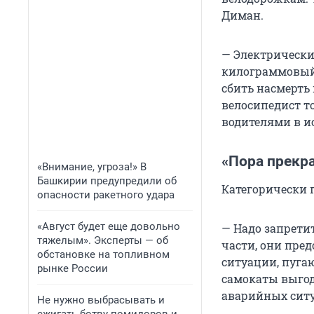
Диман.
— Электрически
килограммовый 
сбить насмерть 
велосипедист то
водителями в ис
«Пора прекр
«Внимание, угроза!» В
Башкирии предупредили об
Категорически 
опасности ракетного удара
«Август будет еще довольно
— Надо запрети
тяжелым». Эксперты — об
части, они пре
обстановке на топливном
ситуации, пуга
рынке России
самокаты выгод
аварийных ситуа
Не нужно выбрасывать и