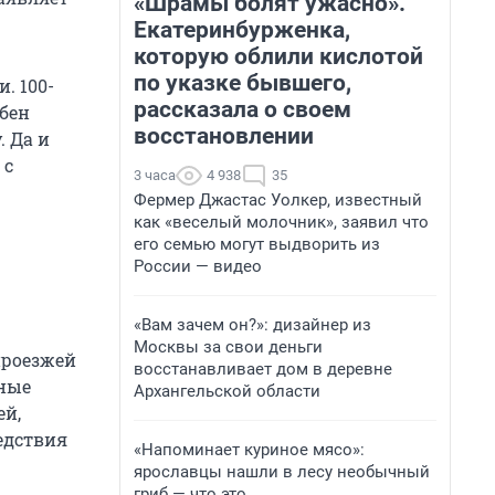
«Шрамы болят ужасно».
Екатеринбурженка,
которую облили кислотой
по указке бывшего,
. 100-
рассказала о своем
бен
восстановлении
. Да и
 с
3 часа
4 938
35
Фермер Джастас Уолкер, известный
как «веселый молочник», заявил что
его семью могут выдворить из
России — видео
«Вам зачем он?»: дизайнер из
Москвы за свои деньги
проезжей
восстанавливает дом в деревне
йные
Архангельской области
ей,
едствия
«Напоминает куриное мясо»:
ярославцы нашли в лесу необычный
гриб — что это