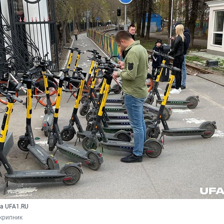
а UFA1.RU
крипник