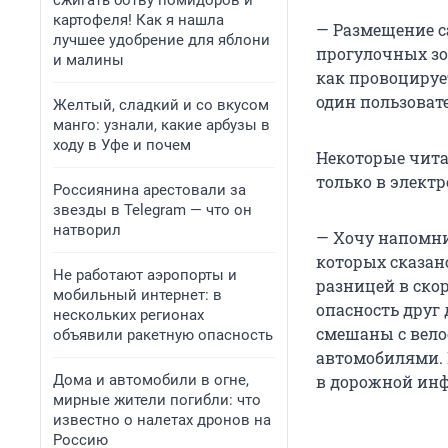
сжигать ботву помидоров и
картофеля! Как я нашла
— Размещение с
лучшее удобрение для яблони
прогулочных зон
и малины
как провоцируе
один пользовате
Желтый, сладкий и со вкусом
манго: узнали, какие арбузы в
ходу в Уфе и почем
Некоторые чита
только в электр
Россиянина арестовали за
звезды в Telegram — что он
натворил
— Хочу напомни
которых сказан
Не работают аэропорты и
разницей в ско
мобильный интернет: в
опасность друг
нескольких регионах
смешаны с вело
объявили ракетную опасность
автомобилями. 
Дома и автомобили в огне,
в дорожной инф
мирные жители погибли: что
известно о налетах дронов на
Россию