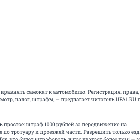
риравнять самокат к автомобилю. Регистрация, права,
смотр, налог, штрафы, — предлагает читатель UFA1.RU 
ь простое: штраф 1000 рублей за передвижение на
 по тротуару и проезжей части. Разрешить только езд
ех, кто будет штрафовать, у нас хватает более чем! — 