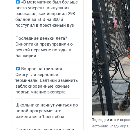
«В математике был больше
всего уверен»: выпускник
рассказал, как исправил 298
баллов за ЕГЭ на 300 и
поступил в престижный вуз
Последние деньки лета?
Синоптики предупредили о
резкой перемене погоды в
Башкирии
Вопрос на триллион.
Смогут ли зерновые
терминалы Балтики заменить
заблокированные южные
порты: мнение эксперта
Школьники начнут учиться по
новой программе: что
изменится с 1 сентября
Подводим итоги опрос
Источник: 
Владимир С
Путин вывел крипту из тени.