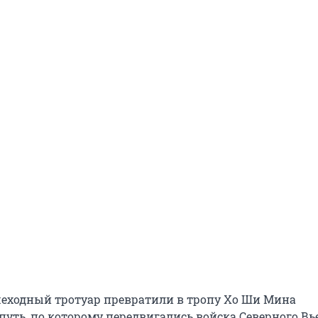
шеходный тротуар превратили в тропу Хо Ши Мина
путь, по которому передвигались войска Северного В