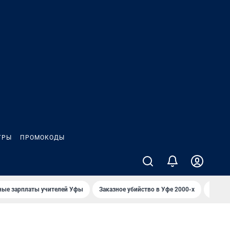
ГРЫ
ПРОМОКОДЫ
ные зарплаты учителей Уфы
Заказное убийство в Уфе 2000-х
Каким