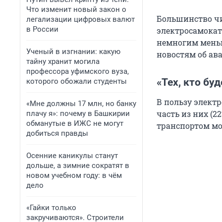
Что изменит новый закон о
Большинство чи
легализации цифровых валют
в России
электросамокат
немногим меньш
Ученый в изгнании: какую
новостям об ав
тайну хранит могила
профессора уфимского вуза,
«Тех, кто бу
которого обожали студенты
В пользу элект
«Мне должны 17 млн, но банку
часть из них (2
плачу я»: почему в Башкирии
обманутые в ИЖС не могут
транспортом мож
добиться правды
Осенние каникулы станут
дольше, а зимние сократят в
новом учебном году: в чём
дело
«Гайки только
закручиваются». Строители