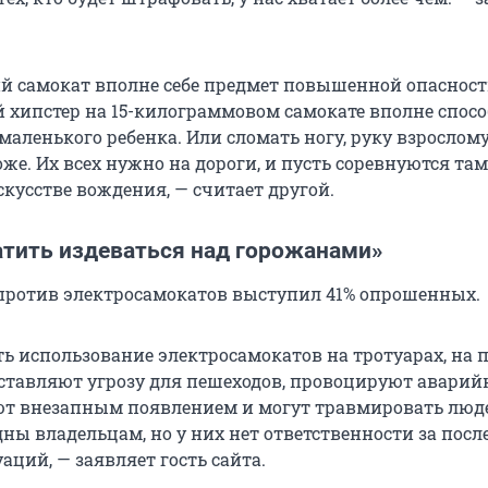
й самокат вполне себе предмет повышенной опасности
хипстер на 15-килограммовом самокате вполне спосо
маленького ребенка. Или сломать ногу, руку взрослому
же. Их всех нужно на дороги, и пусть соревнуются там
кусстве вождения, — считает другой.
атить издеваться над горожанами»
против электросамокатов выступил 41% опрошенных.
ть использование электросамокатов на тротуарах, на 
дставляют угрозу для пешеходов, провоцируют авари
ют внезапным появлением и могут травмировать люд
ны владельцам, но у них нет ответственности за посл
ций, — заявляет гость сайта.