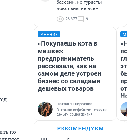
бассейн, но туристы
довольны не всем
26 877
9
МНЕНИЕ
МНЕНИ
«Покупаешь кота в
«Нико
мешке»:
побед
предприниматель
главн
рассказала, как на
этого
самом деле устроен
бьет 
бизнес со складами
прока
дешевых товаров
отзыв
Нолан
под
Наталья Шорохова
Открыла кофейную точку на
деньги соцразвития
РЕКОМЕНДУЕМ
ить по
заявляет