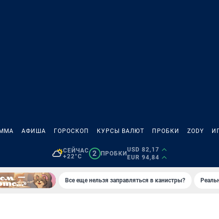
АММА
АФИША
ГОРОСКОП
КУРСЫ ВАЛЮТ
ПРОБКИ
ZODY
И
USD 82,17
СЕЙЧАС
2
ПРОБКИ
+22°C
EUR 94,84
Все еще нельзя заправляться в канистры?
Реаль