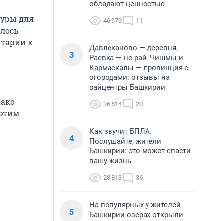
обладают ценностью
туры для
46 970
11
алось
нтарии к
Давлеканово — деревня,
3
Раевка — не рай, Чишмы и
Кармаскалы — провинция с
огородами: отзывы на
райцентры Башкирии
нако
36 614
20
 этим
Как звучит БПЛА.
4
Послушайте, жители
Башкирии: это может спасти
вашу жизнь
28 813
36
На популярных у жителей
5
Башкирии озерах открыли