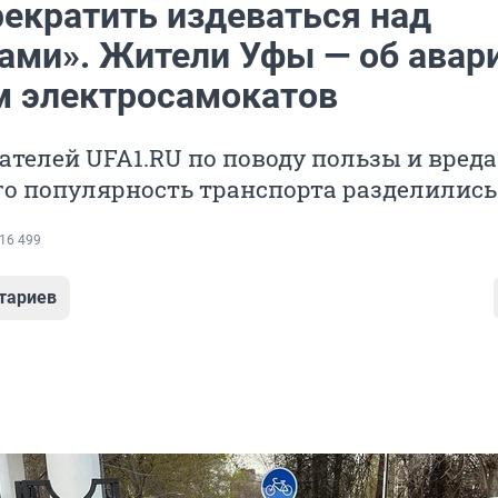
рекратить издеваться над
ами». Жители Уфы — об авари
м электросамокатов
телей UFA1.RU по поводу пользы и вреда
о популярность транспорта разделились
16 499
тариев