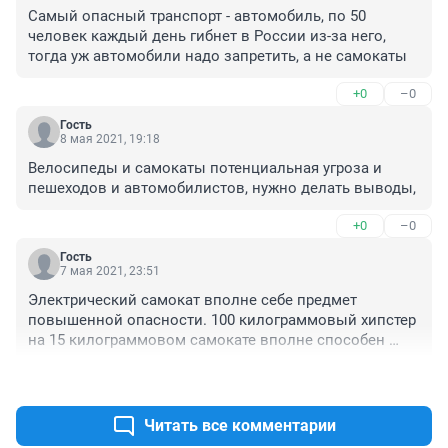
Самый опасный транспорт - автомобиль, по 50 
человек каждый день гибнет в России из-за него, 
тогда уж автомобили надо запретить, а не самокаты
+0
–0
Гость
8 мая 2021, 19:18
Велосипеды и самокаты потенциальная угроза и 
пешеходов и автомобилистов, нужно делать выводы,
+0
–0
Гость
7 мая 2021, 23:51
Электрический самокат вполне себе предмет 
повышенной опасности. 100 килограммовый хипстер 
на 15 килограммовом самокате вполне способен 
сбить насмерть маленького ребенка. Или сломать 
+0
–0
ногу, руку взрослому.Да и велосипедист тоже. Их всех 
нужно на дороги и пусть соревнуются там с 
водителями в искусстве вождения.
Читать все комментарии