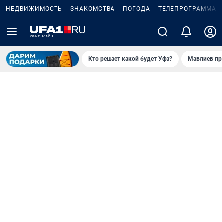
НЕДВИЖИМОСТЬ
ЗНАКОМСТВА
ПОГОДА
ТЕЛЕПРОГРАММА
Кто решает какой будет Уфа?
Мавлиев пр