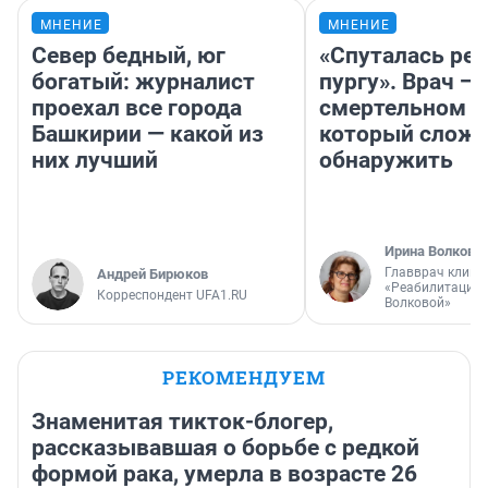
МНЕНИЕ
МНЕНИЕ
Север бедный, юг
«Спуталась реч
богатый: журналист
пургу». Врач — 
проехал все города
смертельном д
Башкирии — какой из
который слож
них лучший
обнаружить
Ирина Волкова
Главврач клини
Андрей Бирюков
«Реабилитация 
Корреспондент UFA1.RU
Волковой»
РЕКОМЕНДУЕМ
Знаменитая тикток-блогер,
рассказывавшая о борьбе с редкой
формой рака, умерла в возрасте 26