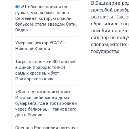
В Башкирии род
«Чтобы нас носили на
просьбой разоб
ручках, мы любим»: нерпа
выплаты. Так, т
Сергеевна, которую спасли
обратились с п
бельком, стала звездой Сети.
Видео
пособии на дете
сих пор не полу
Умер экс-ректор УГАТУ —
словам, многие
Николай Криони
государство.
Тигры на пляже и 300 оленей
в дикой природе: топ-24
самых красивых бухт
Приморского края
«Жила тут интеллигенция».
История сибирского дома-
бумеранга, где в гости ходили
через балконы, — таких всего
два в России
Спецназ Росгвардии нагрянул