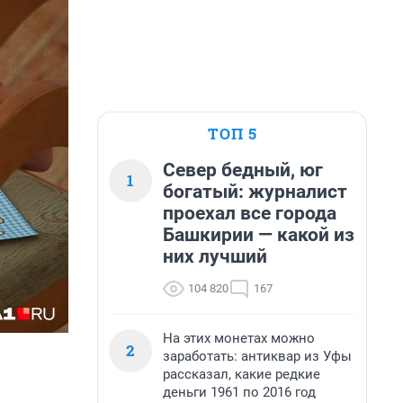
ТОП 5
Север бедный, юг
1
богатый: журналист
проехал все города
Башкирии — какой из
них лучший
104 820
167
На этих монетах можно
2
заработать: антиквар из Уфы
рассказал, какие редкие
деньги 1961 по 2016 год