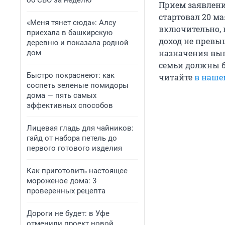
об СВО за неделю
Прием заявлени
стартовал 20 ма
«Меня тянет сюда»: Алсу
включительно, 
приехала в башкирскую
доход не прев
деревню и показала родной
назначения выпл
дом
семьи должны б
Быстро покраснеют: как
читайте
в наше
соспеть зеленые помидоры
дома — пять самых
эффективных способов
Лицевая гладь для чайников:
гайд от набора петель до
первого готового изделия
Как приготовить настоящее
мороженое дома: 3
проверенных рецепта
Дороги не будет: в Уфе
отменили проект новой