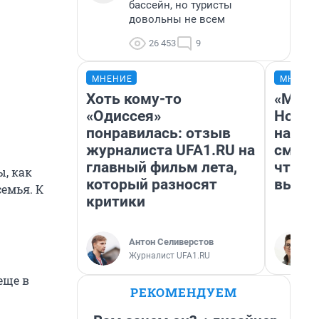
бассейн, но туристы
довольны не всем
26 453
9
МНЕНИЕ
МНЕНИ
Хоть кому-то
«Мы в
«Одиссея»
Нолан
понравилась: отзыв
настр
журналиста UFA1.RU на
смотр
главный фильм лета,
чтобы
ы, как
который разносят
выгля
семья. К
критики
Антон Селиверстов
Журналист UFA1.RU
еще в
РЕКОМЕНДУЕМ