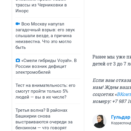
трассы из Черниковки в
Инорс
Всю Москву напугал
загадочный взрыв: его звук
слышали везде, а причина
неизвестна. Что это могло
быть
Ранее мы уже п
«Смели гибриды Voyah». В
детей от 3 до 7 л
России возник дефицит
электромобилей
Если вам отказа
Тест на внимательность: его
нам! Ждем ваши
смогут пройти только 5%
соцсетях «
ВКонт
людей — вы в их числе?
номеру: +7 987 1
Третья волна? В районах
Башкирии снова
Гульдар
выстраиваются очереди за
Корреспонд
бензином — что говорят