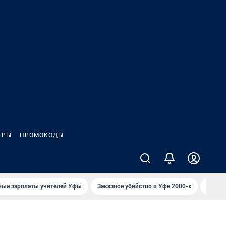
ГРЫ
ПРОМОКОДЫ
ные зарплаты учителей Уфы
Заказное убийство в Уфе 2000-х
Каким