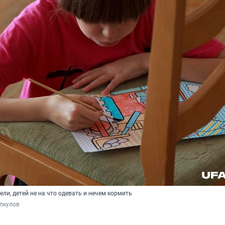
ли, детей не на что одевать и нечем кормить
пкулов 