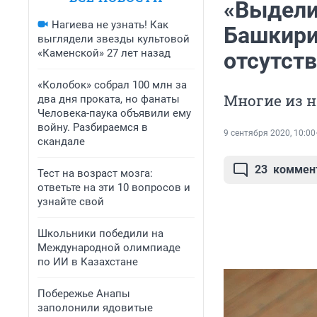
«Выдели
Нагиева не узнать! Как
Башкири
выглядели звезды культовой
«Каменской» 27 лет назад
отсутст
«Колобок» собрал 100 млн за
Многие из н
два дня проката, но фанаты
Человека-паука объявили ему
войну. Разбираемся в
9 сентября 2020, 10:00
скандале
23
коммен
Тест на возраст мозга:
ответьте на эти 10 вопросов и
узнайте свой
Школьники победили на
Международной олимпиаде
по ИИ в Казахстане
Побережье Анапы
заполонили ядовитые