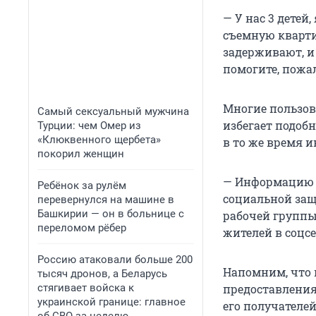
— У нас 3 детей,
съемную кварти
задерживают, и
помогите, пожа
Многие пользов
Самый сексуальный мужчина
избегает подоб
Турции: чем Омер из
«Клюквенного щербета»
в то же время и
покорил женщин
— Информацию п
Ребёнок за рулём
социальной защ
перевернулся на машине в
Башкирии — он в больнице с
рабочей групп
переломом рёбер
жителей в соцс
Россию атаковали больше 200
Напомним, что 
тысяч дронов, а Беларусь
стягивает войска к
предоставления 
украинской границе: главное
его получателе