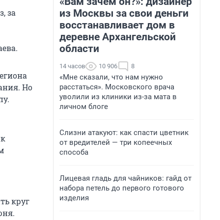
«Вам зачем он?»: дизайнер
из Москвы за свои деньги
з, за
восстанавливает дом в
деревне Архангельской
области
аева.
14 часов
10 906
8
региона
«Мне сказали, что нам нужно
ания. Но
расстаться». Московского врача
уволили из клиники из-за мата в
пу.
личном блоге
Слизни атакуют: как спасти цветник
ик
от вредителей — три копеечных
м
способа
Лицевая гладь для чайников: гайд от
набора петель до первого готового
изделия
ть круг
юня.