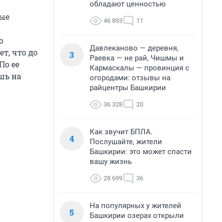
обладают ценностью
ные
46 893
11
о
Давлеканово — деревня,
т, что до
3
Раевка — не рай, Чишмы и
По ее
Кармаскалы — провинция с
шь на
огородами: отзывы на
райцентры Башкирии
36 328
20
Как звучит БПЛА.
4
Послушайте, жители
Башкирии: это может спасти
вашу жизнь
28 699
36
На популярных у жителей
5
Башкирии озерах открыли