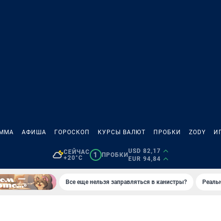
АММА
АФИША
ГОРОСКОП
КУРСЫ ВАЛЮТ
ПРОБКИ
ZODY
И
USD 82,17
СЕЙЧАС
1
ПРОБКИ
+20°C
EUR 94,84
Все еще нельзя заправляться в канистры?
Реаль