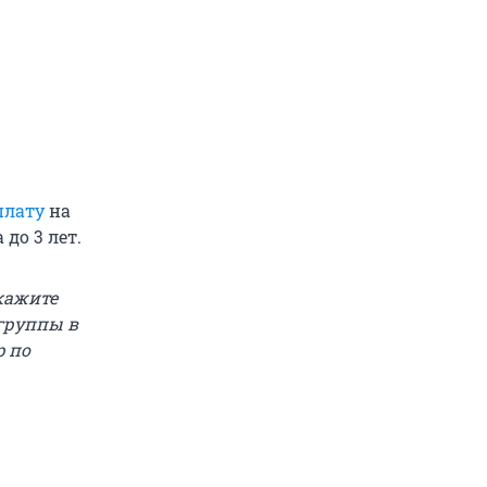
плату
на
 до 3 лет.
скажите
 группы в
p по