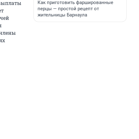
Как приготовить фаршированные
 выплаты
перцы — простой рецепт от
ет
жительницы Барнаула
 чей
я
 члены
ях