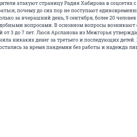
ители атакуют страницу Радия Хабирова в соцсетях с
раться, почему до сих пор не поступают единовремен
олько за вчерашний день, 9 сентября, более 20 человек
одобными вопросами. В основном вопросы возникают 
й от 3 до 7 лет. Люся Арсланова из Межгорья утверждае
чила никаких денег за третьего и последующих детей. 
 остались за время пандемии без работы и надежда ли