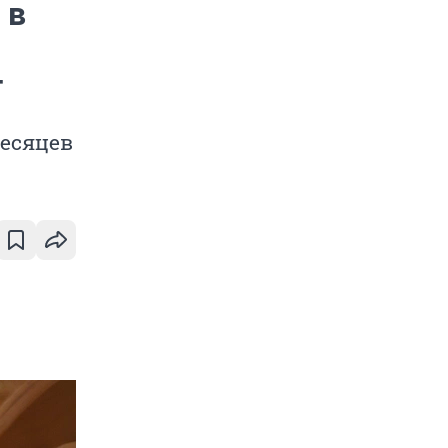
 в
т
месяцев