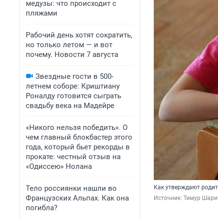
медузы: что происходит с
пляжами
Рабочий день хотят сократить,
но только летом — и вот
почему. Новости 7 августа
Звездные гости в 500-
летнем соборе: Криштиану
Роналду готовится сыграть
свадьбу века на Мадейре
«Никого нельзя победить». О
чем главный блокбастер этого
года, который бьет рекорды в
прокате: честный отзыв на
«Одиссею» Нолана
Тело россиянки нашли во
Как утверждают родите
Французских Альпах. Как она
Источник: 
Тимур Шари
погибла?