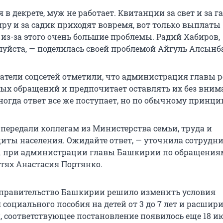
 я в декрете, муж не работает. Квитанции за свет и за га
ру и за садик приходят вовремя, вот только выплаты
 из-за этого очень большие проблемы. Радий Хабиров,
луйста, — поделилась своей проблемой Айгуль Алсынб
атели соцсетей отметили, что администрация главы 
ных обращений и предпочитает оставлять их без вним
ногда ответ все же поступает, но по обычному принци
ередали коллегам из Министерства семьи, труда и
иты населения. Ожидайте ответ, — уточнила сотрудн
ы при администрации главы Башкирии по обращения
етях Анастасия Портянко.
правительство Башкирии решило изменить условия
социального пособия на детей от 3 до 7 лет и расшири
й, соответствующее постановление появилось еще 18 и