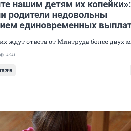
те нашим детям их копейки»:
и родители недовольны
вием единовременных выпла
их ждут ответа от Минтруда более двух 
4 941
тария