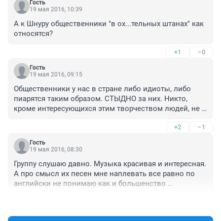
Гость
19 мая 2016, 10:39
А к Шнуру общественники "в ох...тельных штанах" как 
относятся?
+1
–0
Гость
19 мая 2016, 09:15
Общественники у нас в стране либо идиоты, либо 
пиарятся таким образом. СТЫДНО за них. Никто, 
кроме интересующихся этим творчеством людей, не 
знал о концерте до ихней кляузы. А сейчас прочитал 
+2
–1
и мне стало интересно, но билетов уже нет. Грустно.
Гость
19 мая 2016, 08:30
Группу слушаю давно. Музыка красивая и интересная. 
А про смысл их песен мне наплевать все равно по 
английски не понимаю как и большенство 
любителей.
+2
–1