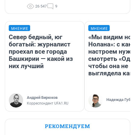
26 547
9
МНЕНИЕ
МНЕНИЕ
Север бедный, юг
«Мы видим нов
богатый: журналист
Нолана»: с как
проехал все города
настроем нужн
Башкирии — какой из
смотреть «Оди
них лучший
чтобы она не
выглядела как
Андрей Бирюков
Надежда Губар
Корреспондент UFA1.RU
РЕКОМЕНДУЕМ