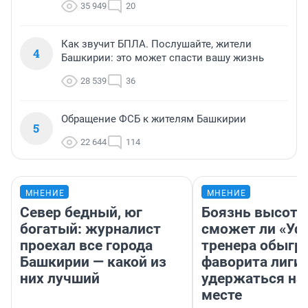
35 949
20
Как звучит БПЛА. Послушайте, жители
4
Башкирии: это может спасти вашу жизнь
28 539
36
Обращение ФСБ к жителям Башкирии
5
22 644
114
МНЕНИЕ
МНЕНИЕ
Север бедный, юг
Боязнь высоты
богатый: журналист
сможет ли «Уфа
проехал все города
тренера обыгр
Башкирии — какой из
фаворита лиги 
них лучший
удержаться на
месте