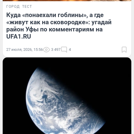
ГОРОД
ТЕСТ
Куда «понаехали гоблины», а где
«живут как на сковородке»: угадай
район Уфы по комментариям на
UFA1.RU
27 июля, 2026, 15:56
3 497
4