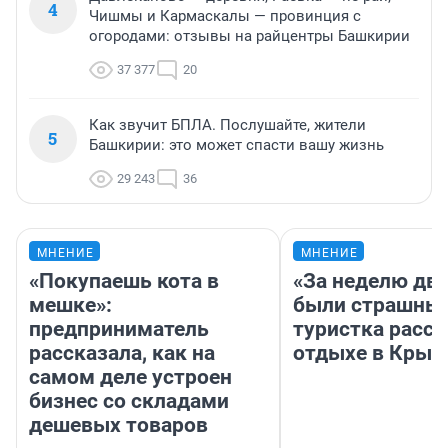
4
Чишмы и Кармаскалы — провинция с
огородами: отзывы на райцентры Башкирии
37 377
20
Как звучит БПЛА. Послушайте, жители
5
Башкирии: это может спасти вашу жизнь
29 243
36
МНЕНИЕ
МНЕНИЕ
«Покупаешь кота в
«За неделю две
мешке»:
были страшные
предприниматель
туристка расск
рассказала, как на
отдыхе в Крым
самом деле устроен
бизнес со складами
дешевых товаров