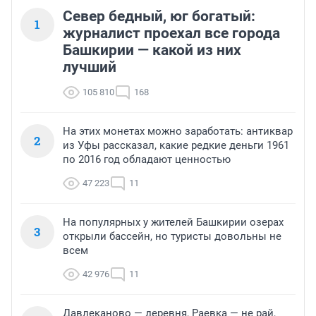
Север бедный, юг богатый:
1
журналист проехал все города
Башкирии — какой из них
лучший
105 810
168
На этих монетах можно заработать: антиквар
2
из Уфы рассказал, какие редкие деньги 1961
по 2016 год обладают ценностью
47 223
11
На популярных у жителей Башкирии озерах
3
открыли бассейн, но туристы довольны не
всем
42 976
11
Давлеканово — деревня, Раевка — не рай,