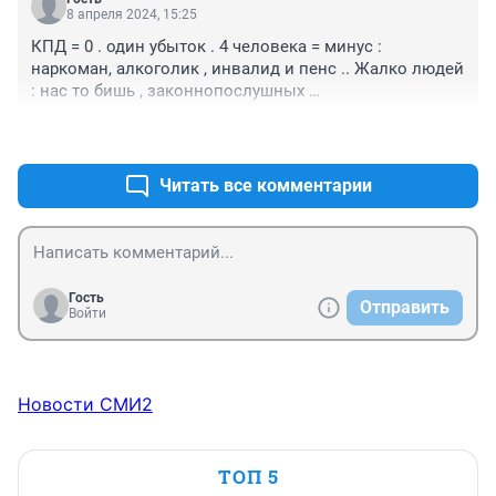
8 апреля 2024, 15:25
КПД = 0 . один убыток . 4 человека = минус : 
наркоман, алкоголик , инвалид и пенс .. Жалко людей 
: нас то бишь , законнопослушных 
налогоплательщиков .
+0
–0
Читать все комментарии
Гость
Отправить
Войти
Новости СМИ2
ТОП 5