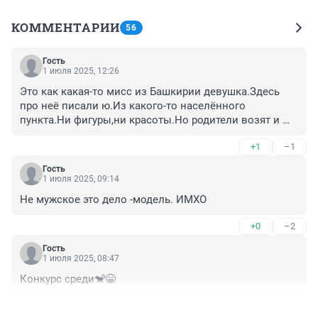
КОММЕНТАРИИ
56
Гость
1 июля 2025, 12:26
Это как какая-то мисс из Башкирии девушка.Здесь 
про неё писали ю.Из какого-то населённого 
пункта.Ни фигуры,ни красоты.Но родители возят и 
она побеждает.Как-то так
+1
–1
Гость
1 июля 2025, 09:14
Не мужское это дело -модель. ИМХО
+0
–2
Гость
1 июля 2025, 08:47
Конкурс среди🐒😁
+1
–4