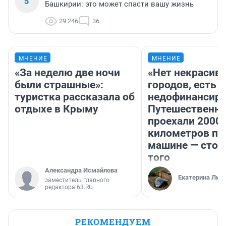
5
Башкирии: это может спасти вашу жизнь
29 246
36
МНЕНИЕ
МНЕНИЕ
«За неделю две ночи
«Нет некрасив
были страшные»:
городов, есть
туристка рассказала об
недофинансиро
отдыхе в Крыму
Путешественн
проехали 2000
километров по 
машине — стои
того
Александра Исмайлова
Екатерина Лит
заместитель главного
редактора 63.RU
РЕКОМЕНДУЕМ