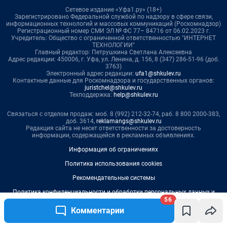
Сетевое издание «Уфа1.ру» (18+)
Зарегистрировано Федеральной службой по надзору в сфере связи,
информационных технологий и массовых коммуникаций (Роскомнадзор)
Регистрационный номер СМИ ЭЛ № ФС 77– 84716 от 06.02.2023 г.
Учредитель: Общество с ограниченной ответственностью "ИНТЕРНЕТ
ТЕХНОЛОГИИ"
Главный редактор: Петрушкина Светлана Алексеевна
Адрес редакции: 450006, г. Уфа, ул. Ленина, д. 156, 8 (347) 286-51-96 (доб.
3763)
Электронный адрес редакции:
ufa1@shkulev.ru
Контактные данные для Роскомнадзора и государственных органов:
juristchel@shkulev.ru
Техподдержка:
help@shkulev.ru
Связаться с отделом продаж: моб. 8 (992) 212-32-74, раб. 8 800 2000-383,
доб. 3614,
reklamangs@shkulev.ru
Редакция сайта не несет ответственности за достоверность
информации, содержащейся в рекламных объявлениях.
Информация об ограничениях
Политика использования cookies
Рекомендательные системы
Политика конфиденциальности и обработки персональных данных и
правила использования сайта
56
Комментарии
Пользовательское соглашение сервиса «Подписка без баннерной
рекламы»