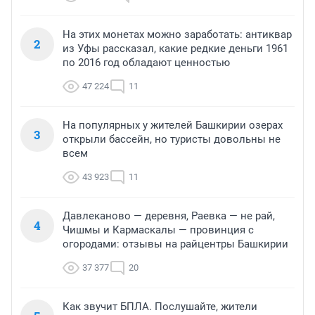
На этих монетах можно заработать: антиквар
2
из Уфы рассказал, какие редкие деньги 1961
по 2016 год обладают ценностью
47 224
11
На популярных у жителей Башкирии озерах
3
открыли бассейн, но туристы довольны не
всем
43 923
11
Давлеканово — деревня, Раевка — не рай,
4
Чишмы и Кармаскалы — провинция с
огородами: отзывы на райцентры Башкирии
37 377
20
Как звучит БПЛА. Послушайте, жители