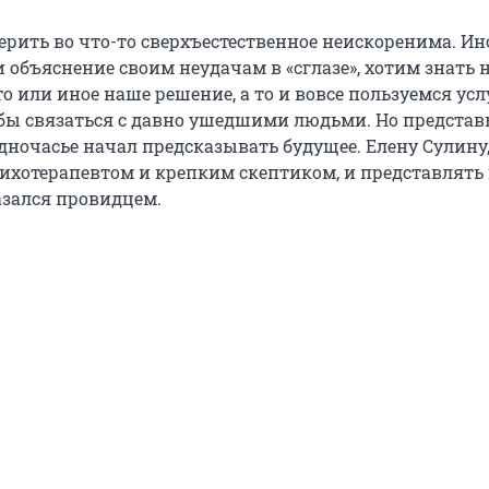
верить во что-то сверхъестественное неискоренима. И
объяснение своим неудачам в «сглазе», хотим знать н
о или иное наше решение, а то и вовсе пользуемся ус
обы связаться с давно ушедшими людьми. Но представь
дночасье начал предсказывать будущее. Елену Сулину
ихотерапевтом и крепким скептиком, и представлять 
азался провидцем.