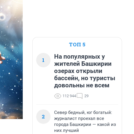
ТОП 5
На популярных у
1
жителей Башкирии
озерах открыли
бассейн, но туристы
довольны не всем
112 944
29
Север бедный, юг богатый:
2
журналист проехал все
города Башкирии — какой из
них лучший