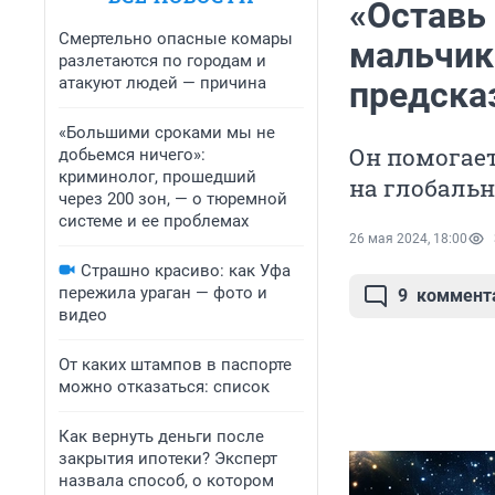
«Оставь 
Смертельно опасные комары
мальчика
разлетаются по городам и
атакуют людей — причина
предска
«Большими сроками мы не
Он помогае
добьемся ничего»:
криминолог, прошедший
на глобаль
через 200 зон, — о тюремной
системе и ее проблемах
26 мая 2024, 18:00
Страшно красиво: как Уфа
пережила ураган — фото и
9
коммент
видео
От каких штампов в паспорте
можно отказаться: список
Как вернуть деньги после
закрытия ипотеки? Эксперт
назвала способ, о котором