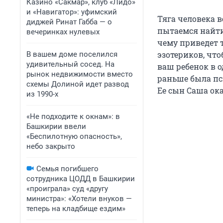
Казино «Сакмар», клуб «Лидо»
и «Навигатор»: уфимский
Тяга человека 
диджей Ринат Габба — о
пытаемся найти 
вечеринках нулевых
чему приведет т
эзотериков, чт
В вашем доме поселился
удивительный сосед. На
ваш ребенок в о
рынок недвижимости вместо
раньше была пс
схемы Долиной идет развод
Ее сын Саша ок
из 1990-х
«Не подходите к окнам»: в
Башкирии ввели
«Беспилотную опасность»,
небо закрыто
Семья погибшего
сотрудника ЦОДД в Башкирии
«проиграла» суд «другу
министра»: «Хотели внуков —
теперь на кладбище ездим»