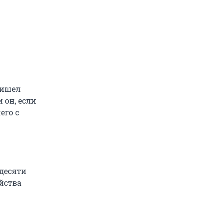
ришел
 он, если
его с
десяти
ойства