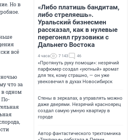
ие. Но в
«Либо платишь бандитам,
тробное.
либо стреляешь».
Уральский бизнесмен
рассказал, как в нулевые
перегонял грузовики с
аньше
Дальнего Востока
ждения
ски всё
4 часа
7 143
46
«Протянуть руку помощи»: незрячий
парфюмер создал «уютный» аромат
для тех, кому страшно, — он уже
я ночью
увековечил в духах Новосибирск
му что за
 в одном
Стены в зеркалах, а управлять можно
 По-
даже дверями. Незрячий красноярец
тельная
создал самую умную квартиру в
льная
городе
слорода,
ости
Автор фантастического трехтомника
«Трилунье» работала в Перми