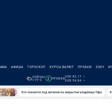
АММА
АФИША
ГОРОСКОП
КУРСЫ ВАЛЮТ
ПРОБКИ
ZODY
И
USD 82,17
СЕЙЧАС
2
ПРОБКИ
+19°C
EUR 94,84
Кто покоится под ангелом на закрытом кладбище Уфы
К