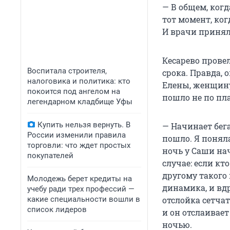
— В общем, когд
тот момент, ког
И врачи принял
Кесарево провел
Воспитала строителя,
срока. Правда, 
налоговика и политика: кто
Елены, женщину
покоится под ангелом на
пошло не по пла
легендарном кладбище Уфы
Купить нельзя вернуть. В
— Начинает бега
России изменили правила
пошло. Я поняла
торговли: что ждет простых
ночь у Саши нач
покупателей
случае: если кт
другому такого 
Молодежь берет кредиты на
динамика, и вд
учебу ради трех профессий —
какие специальности вошли в
отслойка сетчат
список лидеров
и он отслаивает
ночью.