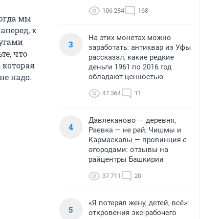
106 284
168
ногда мы
аперед, к
На этих монетах можно
лугами
3
заработать: антиквар из Уфы
те, что
рассказал, какие редкие
, которая
деньги 1961 по 2016 год
не надо.
обладают ценностью
47 364
11
Давлеканово — деревня,
4
Раевка — не рай, Чишмы и
Кармаскалы — провинция с
огородами: отзывы на
райцентры Башкирии
37 711
20
«Я потерял жену, детей, всё»:
5
откровения экс-рабочего