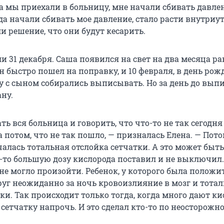
а мы приехали в больницу, мне начали сбивать давлен
да начали сбивать мое давление, стало расти внутриу
и решение, что они будут кесарить.
и 31 декабря. Саша появился на свет на два месяца р
он быстро пошел на поправку, и 10 февраля, в день ро
 с сыном собирались выписывать. Но за день до выпи
ну.
ть вся больница и говорить, что что-то не так сегодн
 потом, что не так пошло, — призналась Елена. — Пото
алась тотальная отслойка сетчатки. А это может быть
о-то большую дозу кислорода поставил и не выключил.
не могло произойти. Ребенок, у которого была положи
руг неожиданно за ночь кровоизлияние в мозг и тота
ки. Так происходит только тогда, когда много дают ки
 сетчатку напрочь. И это сделал кто-то по неосторожн