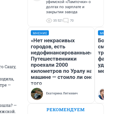
уфимской «Лампочки» о
долгах по зарплате и
закрытии завода
35 521
70
МНЕНИЕ
МНЕНИ
«Нет некрасивых
Боязн
городов, есть
сможе
недофинансированные».
трене
Путешественники
фавор
проехали 2000
удерж
го Сашу,
километров по Уралу на
месте
машине — стоило ли оно
одила,
того
тре —
Екатерина Литкевич
дошла? —
РЕКОМЕНДУЕМ
бижской.