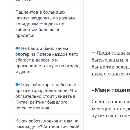
Пациентов в больницах
начнут разделять по разным
коридорам — ходить по
кабинетам больше не
придется
Не Бали, а баня: зачем
— Люди стали м
блогер из Питера каждое лето
быть слепым, и 
сбегает в деревню и
променивает отпуск на огород
бы не так ослеп
и дрова
ним, оставь его
Горы «Аватара», небесные
«Меня тошни
врата и город водопадов. Что
обязательно стоит увидеть в
Слепота оказал
Китае: рейтинг бывалого
путешественника
месяцев он не д
аутического спе
Какая работа подходит вам на
самом деле? Астрологический