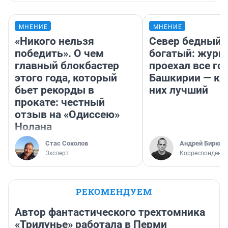
МНЕНИЕ
МНЕНИЕ
«Никого нельзя
Север бедный,
победить». О чем
богатый: журн
главный блокбастер
проехал все го
этого года, который
Башкирии — ка
бьет рекорды в
них лучший
прокате: честный
отзыв на «Одиссею»
Нолана
Стас Соколов
Андрей Бирюко
Эксперт
Корреспондент 
РЕКОМЕНДУЕМ
Автор фантастического трехтомника
«Трилунье» работала в Перми