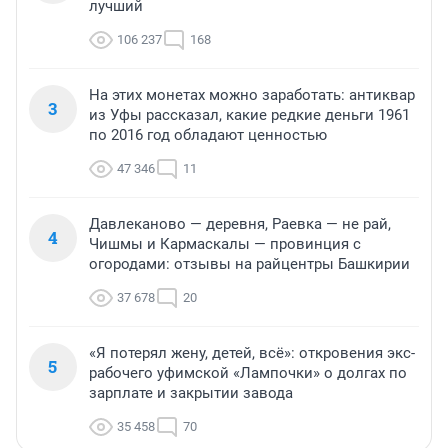
лучший
106 237
168
На этих монетах можно заработать: антиквар
3
из Уфы рассказал, какие редкие деньги 1961
по 2016 год обладают ценностью
47 346
11
Давлеканово — деревня, Раевка — не рай,
4
Чишмы и Кармаскалы — провинция с
огородами: отзывы на райцентры Башкирии
37 678
20
«Я потерял жену, детей, всё»: откровения экс-
5
рабочего уфимской «Лампочки» о долгах по
зарплате и закрытии завода
35 458
70