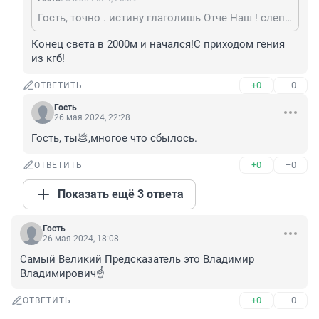
Гость, точно . истину глаголишь Отче Наш ! слепая старуха Ванга - ещё тот шарлатан ! " конец света " в 2 000 году . а сейчас 2024 . скоро Новый год !
Конец света в 2000м и начался!С приходом гения 
из кгб!
+0
–0
ОТВЕТИТЬ
Гость
26 мая 2024, 22:28
Гость, ты💩,многое что сбылось.
+0
–0
ОТВЕТИТЬ
Показать ещё 3 ответа
Гость
26 мая 2024, 18:08
Самый Великий Предсказатель это Владимир 
Владимирович☝️
+0
–0
ОТВЕТИТЬ