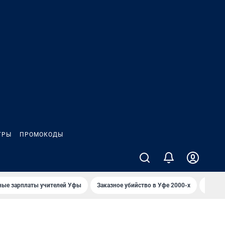
ГРЫ
ПРОМОКОДЫ
ные зарплаты учителей Уфы
Заказное убийство в Уфе 2000-х
Каким