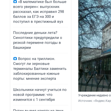
«В математике был больше
всего уверен»: выпускник
рассказал, как исправил 298
баллов за ЕГЭ на 300 и
поступил в престижный вуз
Последние деньки лета?
Синоптики предупредили о
резкой перемене погоды в
Башкирии
Вопрос на триллион.
Смогут ли зерновые
терминалы Балтики заменить
заблокированные южные
порты: мнение эксперта
Школьники начнут учиться по
новой программе: что
Учреждение недавно о
изменится с 1 сентября
Источник: 
«Яндекс.Ка
Путин вывел крипту из тени.