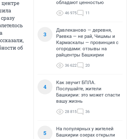
обладают ценностью
 центре
шила
46 975
11
 сразу
злетелось
Давлеканово — деревня,
а
3
Раевка — не рай, Чишмы и
ссказали,
Кармаскалы — провинция с
бности об
огородами: отзывы на
райцентры Башкирии
36 622
20
Как звучит БПЛА.
4
Послушайте, жители
Башкирии: это может спасти
вашу жизнь
28 815
36
На популярных у жителей
5
Башкирии озерах открыли