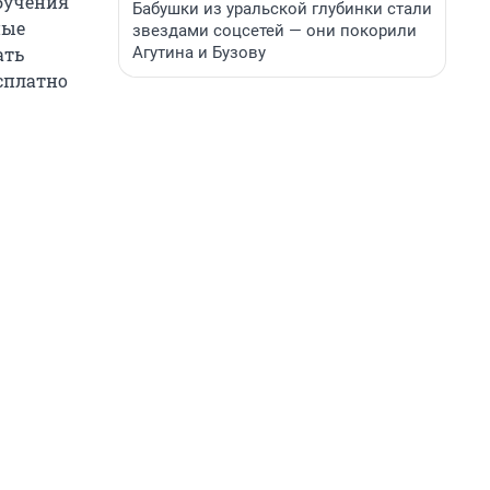
бучения
Бабушки из уральской глубинки стали
ные
звездами соцсетей — они покорили
Агутина и Бузову
ать
сплатно