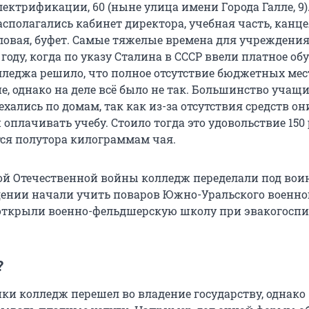
лектрификации, 60 (ныне улица имени Города Галле, 9)
сполагались кабинет директора, учебная часть, канц
ловая, буфет. Самые тяжелые времена для учреждени
 году, когда по указу Сталина в СССР ввели платное об
лледжа решило, что полное отсутствие бюджетных мес
е, однако на деле всё было не так. Большинство учащ
хались по домам, так как из-за отсутствия­ средств он
оплачивать­ учебу. Стоило тогда это удовольствие 150
тся полутора килограммам чая.
ой Отечественной войны колледж переделали под вои
дении начали учить поваров Южно-Уральского военно
е открыли военно-фельдшерскую школу при эвакогосп
?
йки колледж перешел во владение государству, однако