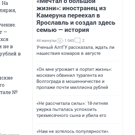
«Мечтал о большой
. На
жизни»: иностранец из
елярия,
Камеруна переехал в
я
Ярославль и создал здесь
учение.
семью — история
т —
ихся
44 минуты
1 043
2
и не в
Ученый АлтГУ рассказала, ждать ли
 рублей в
нашествия комаров в августе
«Он мне угрожает и портит жизнь»:
москвич обвинил турагента из
нские
Волгограда в мошенничестве и
го
пропаже почти миллиона рублей
итале №
«Не рассчитала силы»: 18-летняя
ужурка пыталась успокоить
трехмесячного сына и убила его
«Нам не хотелось популярности».