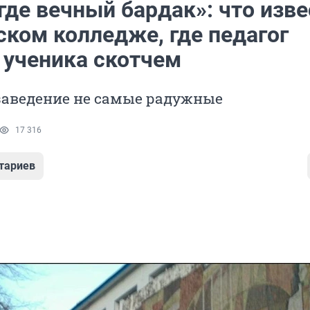
где вечный бардак»: что изв
ском колледже, где педагог
 ученика скотчем
заведение не самые радужные
17 316
тариев