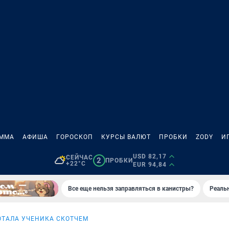
АММА
АФИША
ГОРОСКОП
КУРСЫ ВАЛЮТ
ПРОБКИ
ZODY
И
USD 82,17
СЕЙЧАС
2
ПРОБКИ
+22°C
EUR 94,84
Все еще нельзя заправляться в канистры?
Реаль
ТАЛА УЧЕНИКА СКОТЧЕМ