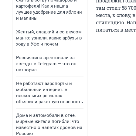
сжигать ботву помидоров и
продолжил оказ
картофеля! Как я нашла
там стоит 58 70
лучшее удобрение для яблони
места, к слову,
и малины
стипендию. Нап
питаться в мест
Желтый, сладкий и со вкусом
манго: узнали, какие арбузы в
ходу в Уфе и почем
Россиянина арестовали за
звезды в Telegram — что он
натворил
Не работают аэропорты и
мобильный интернет: в
нескольких регионах
объявили ракетную опасность
Дома и автомобили в огне,
мирные жители погибли: что
известно о налетах дронов на
Россию