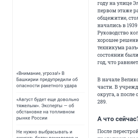
году на улице Э
первом этаже ра
общежитие, сто
начались в 1939
Руководство ко
хорошее решени
техникума разъе
состоянии были 
год, что равняе
«Внимание, угроза!» В
В начале Велик
Башкирии предупредили об
опасности ракетного удара
части. В учреж
округа, а посл
«Август будет еще довольно
289.
тяжелым». Эксперты — об
обстановке на топливном
рынке России
А что сейчас
После перестро
Не нужно выбрасывать и