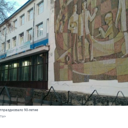
тпраздновало 90-летие
рты»