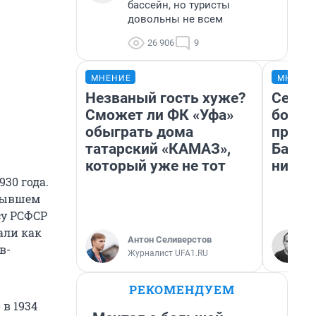
бассейн, но туристы
довольны не всем
26 906
9
МНЕНИЕ
МНЕНИ
Незваный гость хуже?
Север
Сможет ли ФК «Уфа»
богат
обыграть дома
проех
татарский «КАМАЗ»,
Башки
который уже не тот
них л
30 года.
 бывшем
су РСФСР
али как
Антон Селиверстов
в-
Журналист UFA1.RU
РЕКОМЕНДУЕМ
в 1934