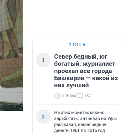
ТОП 5
Север бедный, юг
1
богатый: журналист
проехал все города
Башкирии — какой из
них лучший
105 060
167
На этих монетах можно
2
заработать: антиквар из Уфы
рассказал, какие редкие
деньги 1961 по 2016 год