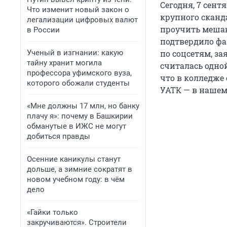
Сегодня, 7 сен
Что изменит новый закон о
крупного сканд
легализации цифровых валют
проучить меша
в России
подтвердило фа
Ученый в изгнании: какую
по соцсетям, за
тайну хранит могила
считалась одной
профессора уфимского вуза,
что в колледже 
которого обожали студенты
УАТК — в нашем
«Мне должны 17 млн, но банку
плачу я»: почему в Башкирии
обманутые в ИЖС не могут
добиться правды
Осенние каникулы станут
дольше, а зимние сократят в
новом учебном году: в чём
дело
«Гайки только
закручиваются». Строители