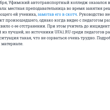
тября, Уфимский автотранспортный колледж оказался в
ала: местная преподавательница во время занятия ре
ющего ей ученика,
замотав его в скотч
. Руководство не
кт произошедшего, однако когда видео с педагогом ра
явило о ее отстранении. При этом учитель до инцидент
 из лучшей, но источники UFA1.RU среди педагогов ра
ситуация такая, что не сорваться очень трудно. Подро
 материале.