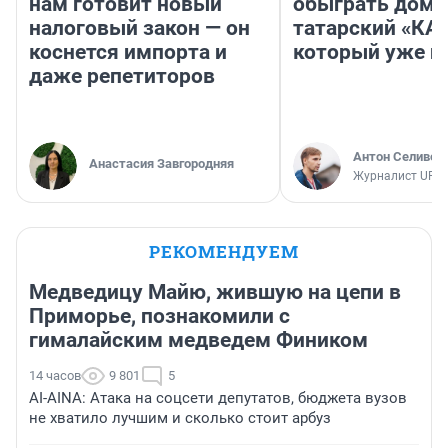
нам готовит новый
обыграть дома
налоговый закон — он
татарский «КА
коснется импорта и
который уже не
даже репетиторов
Антон Селивер
Анастасия Завгородняя
Журналист UFA1
РЕКОМЕНДУЕМ
Медведицу Майю, жившую на цепи в
Приморье, познакомили с
гималайским медведем Фиником
14 часов
9 801
5
AI-AINA: Атака на соцсети депутатов, бюджета вузов
не хватило лучшим и сколько стоит арбуз