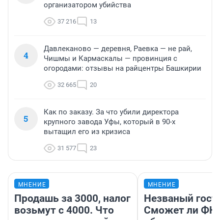
организатором убийства
37 216
13
Давлеканово — деревня, Раевка — не рай,
4
Чишмы и Кармаскалы — провинция с
огородами: отзывы на райцентры Башкирии
32 665
20
Как по заказу. За что убили директора
5
крупного завода Уфы, который в 90-х
вытащил его из кризиса
31 577
23
МНЕНИЕ
МНЕНИЕ
Продашь за 3000, налог
Незваный гост
возьмут с 4000. Что
Сможет ли ФК 