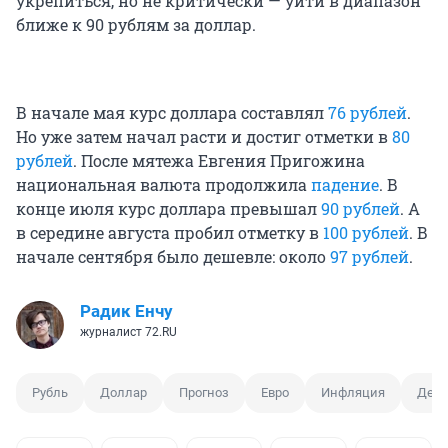
укрепиться, но не критически — уйти в диапазон
ближе к 90 рублям за доллар.
В начале мая курс доллара составлял
76 рублей
.
Но уже затем начал расти и достиг отметки в
80
рублей
. После мятежа Евгения Пригожина
национальная валюта продолжила
падение
. В
конце июля курс доллара превышал
90 рублей
. А
в середине августа пробил отметку в
100 рублей
. В
начале сентября было дешевле: около
97 рублей
.
Радик Енчу
журналист 72.RU
Рубль
Доллар
Прогноз
Евро
Инфляция
Дева