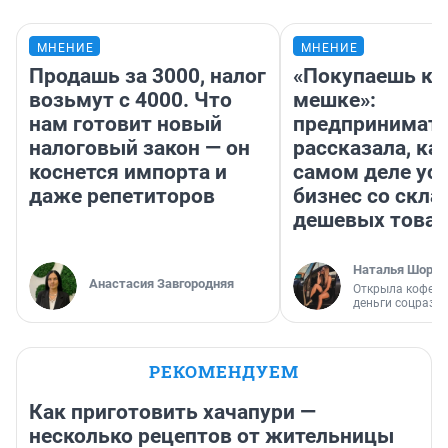
МНЕНИЕ
МНЕНИЕ
Продашь за 3000, налог
«Покупаешь ко
возьмут с 4000. Что
мешке»:
нам готовит новый
предпринимат
налоговый закон — он
рассказала, как
коснется импорта и
самом деле ус
даже репетиторов
бизнес со скл
дешевых това
Наталья Шорох
Анастасия Завгородняя
Открыла кофейн
деньги соцразв
РЕКОМЕНДУЕМ
Как приготовить хачапури —
несколько рецептов от жительницы