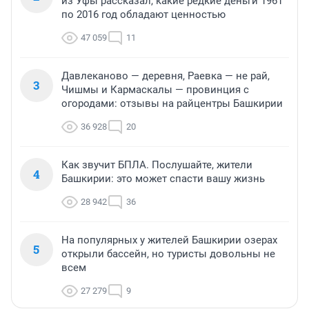
из Уфы рассказал, какие редкие деньги 1961
по 2016 год обладают ценностью
47 059
11
Давлеканово — деревня, Раевка — не рай,
3
Чишмы и Кармаскалы — провинция с
огородами: отзывы на райцентры Башкирии
36 928
20
Как звучит БПЛА. Послушайте, жители
4
Башкирии: это может спасти вашу жизнь
28 942
36
На популярных у жителей Башкирии озерах
5
открыли бассейн, но туристы довольны не
всем
27 279
9