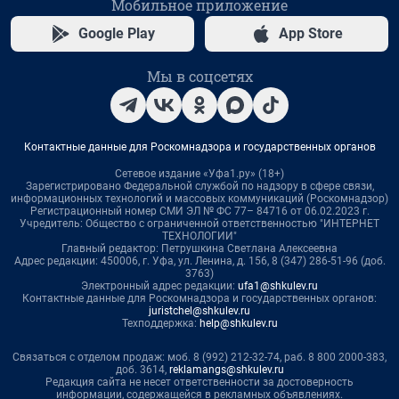
Мобильное приложение
Google Play
App Store
Мы в соцсетях
Контактные данные для Роскомнадзора и государственных органов
Сетевое издание «Уфа1.ру» (18+)
Зарегистрировано Федеральной службой по надзору в сфере связи,
информационных технологий и массовых коммуникаций (Роскомнадзор)
Регистрационный номер СМИ ЭЛ № ФС 77– 84716 от 06.02.2023 г.
Учредитель: Общество с ограниченной ответственностью "ИНТЕРНЕТ
ТЕХНОЛОГИИ"
Главный редактор: Петрушкина Светлана Алексеевна
Адрес редакции: 450006, г. Уфа, ул. Ленина, д. 156, 8 (347) 286-51-96 (доб.
3763)
Электронный адрес редакции:
ufa1@shkulev.ru
Контактные данные для Роскомнадзора и государственных органов:
juristchel@shkulev.ru
Техподдержка:
help@shkulev.ru
Связаться с отделом продаж: моб. 8 (992) 212-32-74, раб. 8 800 2000-383,
доб. 3614,
reklamangs@shkulev.ru
Редакция сайта не несет ответственности за достоверность
информации, содержащейся в рекламных объявлениях.