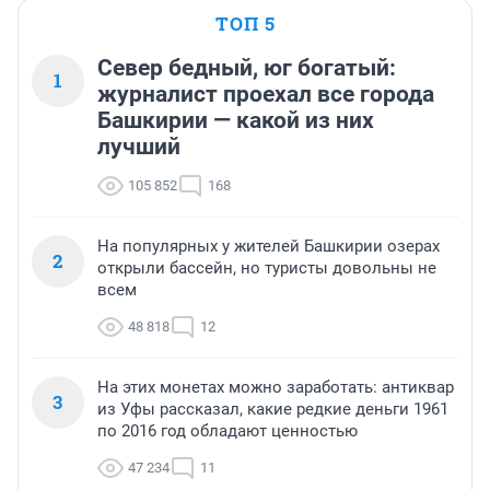
ТОП 5
Север бедный, юг богатый:
1
журналист проехал все города
Башкирии — какой из них
лучший
105 852
168
На популярных у жителей Башкирии озерах
2
открыли бассейн, но туристы довольны не
всем
48 818
12
На этих монетах можно заработать: антиквар
3
из Уфы рассказал, какие редкие деньги 1961
по 2016 год обладают ценностью
47 234
11