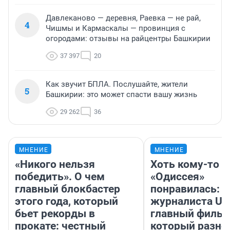
Давлеканово — деревня, Раевка — не рай,
4
Чишмы и Кармаскалы — провинция с
огородами: отзывы на райцентры Башкирии
37 397
20
Как звучит БПЛА. Послушайте, жители
5
Башкирии: это может спасти вашу жизнь
29 262
36
МНЕНИЕ
МНЕНИЕ
«Никого нельзя
Хоть кому-то
победить». О чем
«Одиссея»
главный блокбастер
понравилась: 
этого года, который
журналиста UF
бьет рекорды в
главный фильм
прокате: честный
который разно