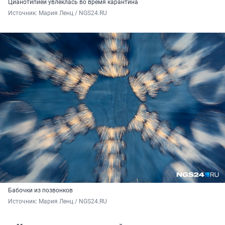
Цианотипией увлеклась во время карантина
Источник: 
Мария Ленц / NGS24.RU
Бабочки из позвонков
Источник: 
Мария Ленц / NGS24.RU