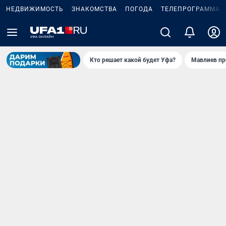
НЕДВИЖИМОСТЬ
ЗНАКОМСТВА
ПОГОДА
ТЕЛЕПРОГРАММА
Кто решает какой будет Уфа?
Мавлиев пр