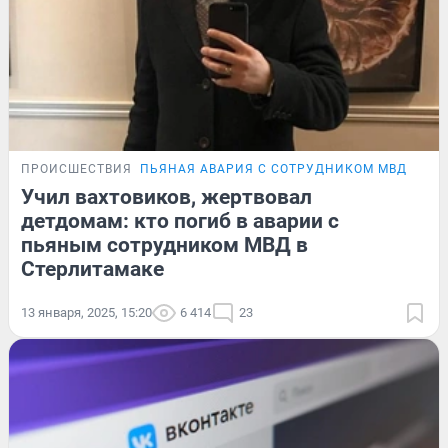
ПРОИСШЕСТВИЯ
ПЬЯНАЯ АВАРИЯ С СОТРУДНИКОМ МВД
ПОД
Учил вахтовиков, жертвовал
детдомам: кто погиб в аварии с
пьяным сотрудником МВД в
Стерлитамаке
13 января, 2025, 15:20
6 414
23