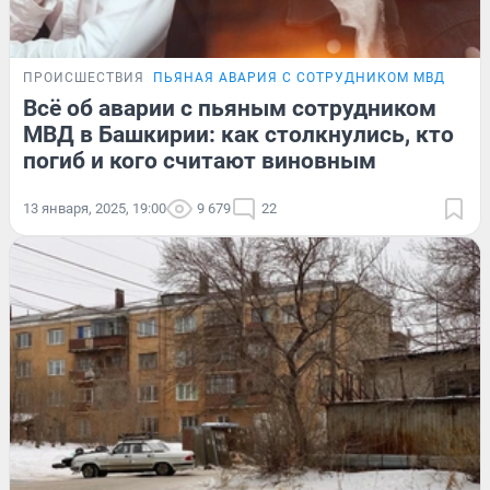
ПРОИСШЕСТВИЯ
ПЬЯНАЯ АВАРИЯ С СОТРУДНИКОМ МВД
ПОД
Всё об аварии с пьяным сотрудником
МВД в Башкирии: как столкнулись, кто
погиб и кого считают виновным
13 января, 2025, 19:00
9 679
22