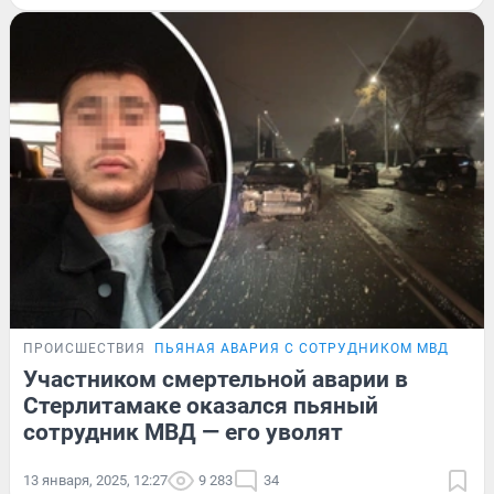
ПРОИСШЕСТВИЯ
ПЬЯНАЯ АВАРИЯ С СОТРУДНИКОМ МВД
ПОД
Участником смертельной аварии в
Стерлитамаке оказался пьяный
сотрудник МВД — его уволят
13 января, 2025, 12:27
9 283
34