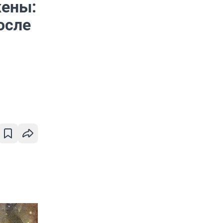
жены:
осле