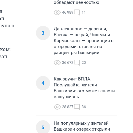
обладают ценностью
я.
46 989
11
ал
рупа с
Давлеканово — деревня,
3
Раевка — не рай, Чишмы и
Кармаскалы — провинция с
огородами: отзывы на
ком:
райцентры Башкирии
вал
36 672
20
Как звучит БПЛА.
4
Послушайте, жители
Башкирии: это может спасти
вашу жизнь
28 827
36
На популярных у жителей
5
Башкирии озерах открыли