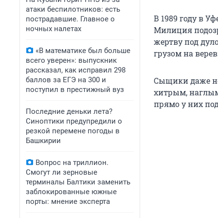
атаки беспилотников: есть
В 1989 году в 
пострадавшие. Главное о
ночных налетах
Милиция подозр
жертву под дуло
«В математике был больше
грузом на верев
всего уверен»: выпускник
рассказал, как исправил 298
баллов за ЕГЭ на 300 и
Сыщики даже не
поступил в престижный вуз
хитрым, наглым
прямо у них под
Последние деньки лета?
Синоптики предупредили о
резкой перемене погоды в
Башкирии
Вопрос на триллион.
Смогут ли зерновые
терминалы Балтики заменить
заблокированные южные
порты: мнение эксперта