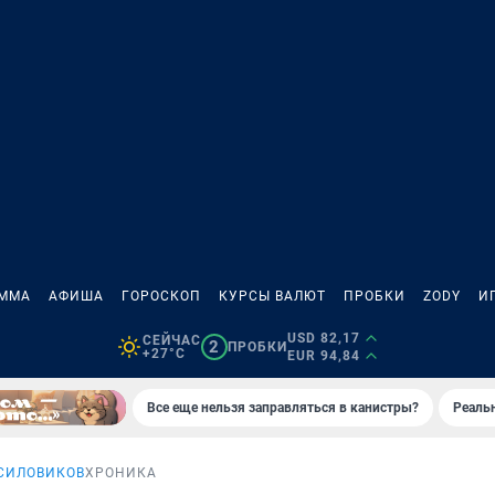
АММА
АФИША
ГОРОСКОП
КУРСЫ ВАЛЮТ
ПРОБКИ
ZODY
И
USD 82,17
СЕЙЧАС
2
ПРОБКИ
+27°C
EUR 94,84
Все еще нельзя заправляться в канистры?
Реаль
СИЛОВИКОВ
ХРОНИКА