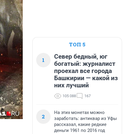
ТОП 5
Север бедный, юг
1
богатый: журналист
проехал все города
Башкирии — какой из
них лучший
105 088
167
На этих монетах можно
2
заработать: антиквар из Уфы
рассказал, какие редкие
деньги 1961 по 2016 год