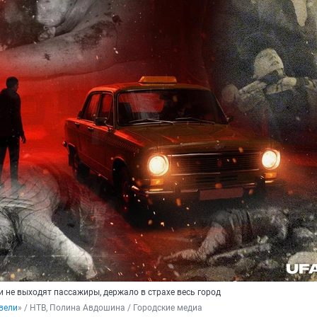
 и не выходят пассажиры, держало в страхе весь город
вели
» / НТВ
, Полина Авдошина / Городские медиа