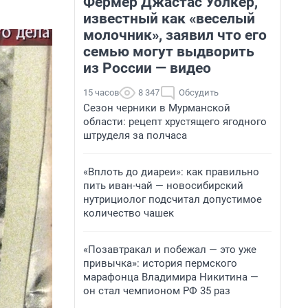
Фермер Джастас Уолкер,
известный как «веселый
молочник», заявил что его
семью могут выдворить
из России — видео
15 часов
8 347
Обсудить
Сезон черники в Мурманской
области: рецепт хрустящего ягодного
штруделя за полчаса
«Вплоть до диареи»: как правильно
пить иван-чай — новосибирский
нутрициолог подсчитал допустимое
количество чашек
«Позавтракал и побежал — это уже
привычка»: история пермского
марафонца Владимира Никитина —
он стал чемпионом РФ 35 раз