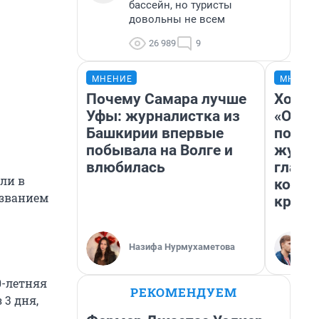
бассейн, но туристы
довольны не всем
26 989
9
МНЕНИЕ
МНЕНИ
Почему Самара лучше
Хоть 
Уфы: журналистка из
«Одис
Башкирии впервые
понра
побывала на Волге и
журна
влюбилась
главн
али в
котор
азванием
крити
Назифа Нурмухаметова
0-летняя
РЕКОМЕНДУЕМ
 3 дня,