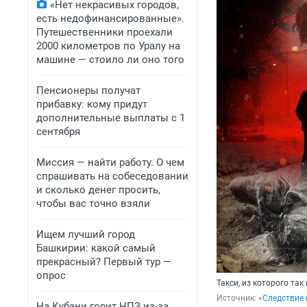
«Нет некрасивых городов,
есть недофинансированные».
Путешественники проехали
2000 километров по Уралу на
машине — стоило ли оно того
Пенсионеры получат
прибавку: кому придут
дополнительные выплаты с 1
сентября
Миссия — найти работу. О чем
спрашивать на собеседовании
и сколько денег просить,
чтобы вас точно взяли
Ищем лучший город
Башкирии: какой самый
прекрасный? Первый тур —
опрос
Такси, из которого так
Источник: 
«
Следствие 
На Кубани горит НПЗ из-за