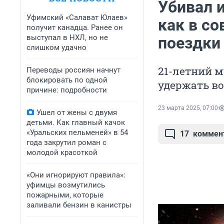
Убивал 
Уфимский «Салават Юлаев»
как в со
получит канадца. Ранее он
выступал в НХЛ, но не
поездки 
слишком удачно
21-летний м
Переводы россиян начнут
блокировать по одной
удержать во
причине: подробности
23 марта 2025, 07:00
Ушел от жены с двумя
детьми. Как главный качок
«Уральских пельменей» в 54
17
коммен
года закрутил роман с
молодой красоткой
«Они игнорируют правила»:
уфимцы возмутились
пожарными, которые
заливали бензин в канистры