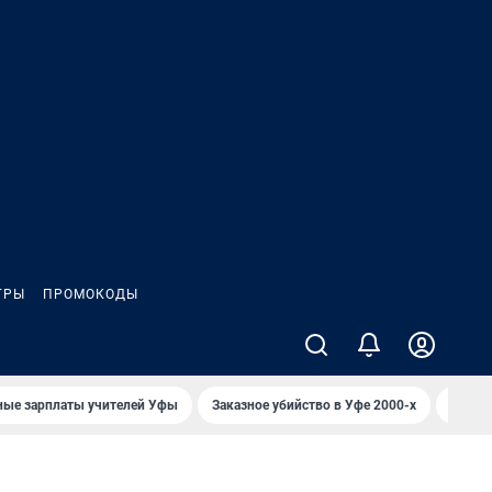
ГРЫ
ПРОМОКОДЫ
ные зарплаты учителей Уфы
Заказное убийство в Уфе 2000-х
Каким