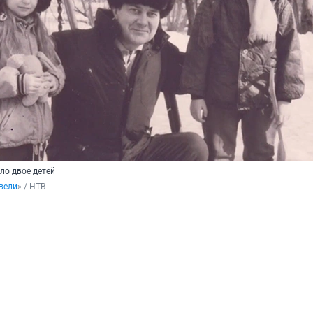
ло двое детей
вели
» / НТВ