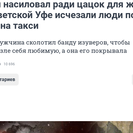
и насиловал ради цацок для 
ветской Уфе исчезали люди п
на такси
ужчина сколотил банду изуверов, чтобы
зле себя любимую, а она его покрывала
10 696
тариев