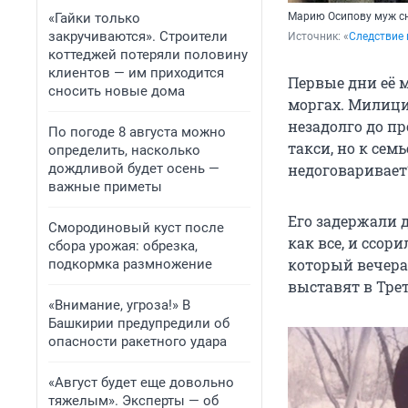
«Гайки только
Марию Осипову муж сн
закручиваются». Строители
Источник: 
«
Следствие 
коттеджей потеряли половину
клиентов — им приходится
Первые дни её 
сносить новые дома
моргах. Милици
незадолго до пр
По погоде 8 августа можно
такси, но к сем
определить, насколько
дождливой будет осень —
недоговаривает
важные приметы
Его задержали д
Смородиновый куст после
как все, и ссор
сбора урожая: обрезка,
который вечера
подкормка размножение
выставят в Трет
«Внимание, угроза!» В
Башкирии предупредили об
опасности ракетного удара
«Август будет еще довольно
тяжелым». Эксперты — об