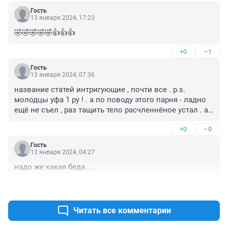
Гость
13 января 2024, 17:23
🤣🤣🤣🤣🤣👍👍👍
+0
–1
Гость
13 января 2024, 07:36
название статей интригующие , почти все . p.s. 
молодцы уфа 1 ру ! . а по поводу этого парня - ладно 
ещё не съел , раз тащить тело расчленнёное устал . а 
ведь в детстве хотел стать лучшим космонавтом . 
+0
–0
после того как отсидит в тюрьме : он изнасиловал и 
убил , а потом рсчленил труп своей сестры родной и 
Гость
тащил в багажник своей мамы . да уж , понимаешь - 
13 января 2024, 04:27
это жесть ( как пишут комментарии) . а таких много 
надо же какая беда.....
вокруг , просто мы не знаем их .
+1
–0
Читать все комментарии