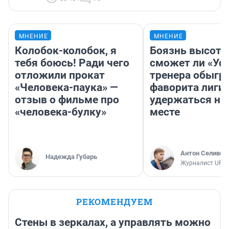
МНЕНИЕ
МНЕНИЕ
Колобок-колобок, я
Боязнь высоты
тебя боюсь! Ради чего
сможет ли «Уфа
отложили прокат
тренера обыгр
«Человека-паука» —
фаворита лиги 
отзыв о фильме про
удержаться на
«человека-булку»
месте
Антон Селивер
Надежда Губарь
Журналист UFA1
РЕКОМЕНДУЕМ
Стены в зеркалах, а управлять можно