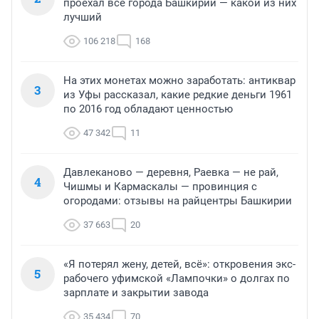
проехал все города Башкирии — какой из них
лучший
106 218
168
На этих монетах можно заработать: антиквар
3
из Уфы рассказал, какие редкие деньги 1961
по 2016 год обладают ценностью
47 342
11
Давлеканово — деревня, Раевка — не рай,
4
Чишмы и Кармаскалы — провинция с
огородами: отзывы на райцентры Башкирии
37 663
20
«Я потерял жену, детей, всё»: откровения экс-
5
рабочего уфимской «Лампочки» о долгах по
зарплате и закрытии завода
35 434
70