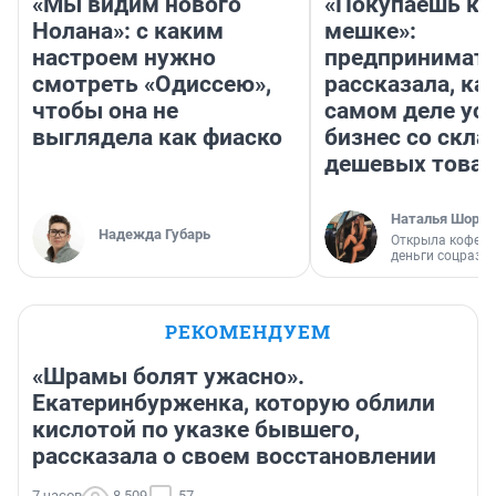
«Мы видим нового
«Покупаешь ко
Нолана»: с каким
мешке»:
настроем нужно
предпринимат
смотреть «Одиссею»,
рассказала, как
чтобы она не
самом деле ус
выглядела как фиаско
бизнес со скл
дешевых това
Наталья Шорох
Надежда Губарь
Открыла кофейн
деньги соцразв
РЕКОМЕНДУЕМ
«Шрамы болят ужасно».
Екатеринбурженка, которую облили
кислотой по указке бывшего,
рассказала о своем восстановлении
7 часов
8 509
57