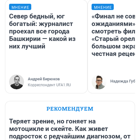
МНЕНИЕ
МНЕНИЕ
Север бедный, юг
«Финал не совп
богатый: журналист
ожиданиями»: 
проехал все города
смотреть фил
Башкирии — какой из
«Старый орел» 
них лучший
большом экран
честная рецен
Андрей Бирюков
Надежда Губар
Корреспондент UFA1.RU
РЕКОМЕНДУЕМ
Теряет зрение, но гоняет на
мотоцикле и скейте. Как живет
подросток с редчайшим диагнозом, от