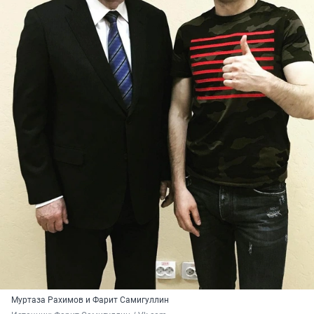
Муртаза Рахимов и Фарит Самигуллин