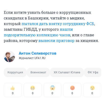
Если хотите узнать больше о коррупционных
скандалах в Башкирии, читайте о медике,
который
пытался дать взятку сотруднику ФСБ
,
замглавы ГИБДД, у которого
нашли
подозрительную коллекцию часов
, или о главе
района, которому
вынесли приговор
за хищения.
Антон Селиверстов
Журналист UFA1.RU
Коррупция
Военкомат
ХК Салават Юлаев
ФК Уфа
0
0
0
0
0