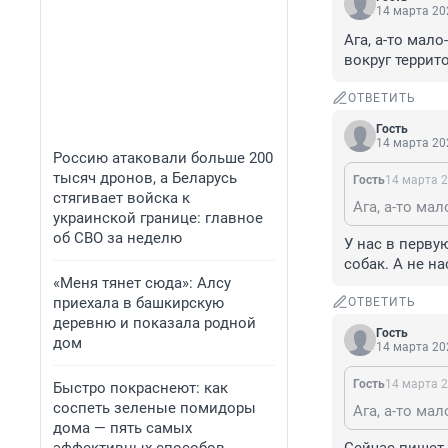
14 марта 202
Ага, а-то мало
вокруг террит
ОТВЕТИТЬ
Гость
14 марта 202
Россию атаковали больше 200
тысяч дронов, а Беларусь
Гость
14 марта 2
стягивает войска к
украинской границе: главное
об СВО за неделю
У нас в перву
собак. А не н
«Меня тянет сюда»: Алсу
приехала в башкирскую
ОТВЕТИТЬ
деревню и показала родной
Гость
дом
14 марта 202
Гость
14 марта 2
Быстро покраснеют: как
соспеть зеленые помидоры
дома — пять самых