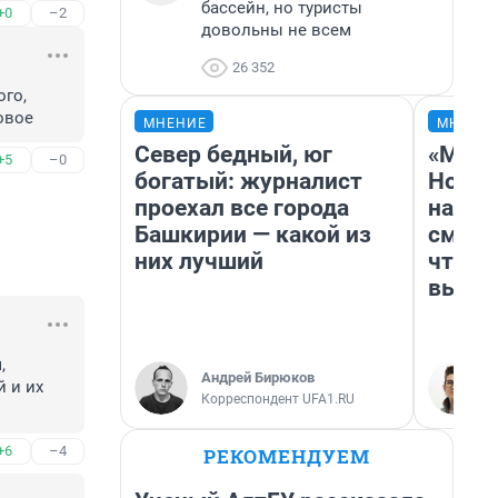
бассейн, но туристы
+0
–2
довольны не всем
26 352
го, 
овое
МНЕНИЕ
МНЕНИ
Север бедный, юг
«Мы в
+5
–0
богатый: журналист
Нолан
проехал все города
настр
Башкирии — какой из
смотр
них лучший
чтобы
выгля
 
Андрей Бирюков
 и их 
Корреспондент UFA1.RU
+6
–4
РЕКОМЕНДУЕМ