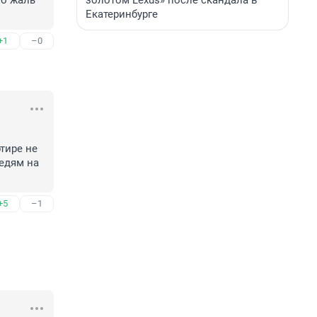
золотом Lexus» после скандала в
о жаль 
Екатеринбурге
+1
–0
ире не 
едям на 
+5
–1