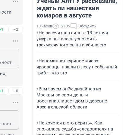
Ученый АлтГУ рассказала,
ждать ли нашествия
ности 
комаров в августе
13 часов
6 105
Обсудить
+1
–2
«Не рассчитала силы»: 18-летняя
ужурка пыталась успокоить
трехмесячного сына и убила его
«Напоминает куриное мясо»:
Ага, а-то мало-ли, набросятся, укусят, оставят продукты своей жизнедеятельности вокруг территории и прочее. Дети они такие
ярославцы нашли в лесу необычный
гриб — что это
о, 
«Вам зачем он?»: дизайнер из
+1
–0
Москвы за свои деньги
восстанавливает дом в деревне
Архангельской области
«Не хочется в это верить». Как
Ага, а-то мало-ли, набросятся, укусят, оставят продукты своей жизнедеятельности вокруг территории и прочее. Дети они такие
сложилась судьба «следователя на