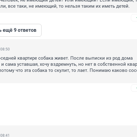
 человек, не имеющий детей? Или имеющий? Если имеющий, т
сли, все таки, не имеющий, то нельзя таким их иметь детей.
ь ещё 9 ответов
 08:50
оседней квартире собака живет. После выписки из род дома 
и сама уставшая, хочу вздремнуть, но нет в собственной кварт
потому что эта собака то скулит, то лает. Понимаю каково сос
 08:41