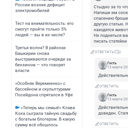
России возник дефицит
Стыдно за то чт
электромобилей
Напиши им сосе
спасению броше
Тест на внимательность: его
другую статью. 
смогут пройти только 5%
находятся живот
людей — вы в их числе?
Не подняться ва
писать статейки
Третья волна? В районах
ОТВЕТИТЬ
2
Башкирии снова
выстраиваются очереди за
Гость
бензином — что говорят
13 марта 202
власти
Действительн
«Особняк Веремеенко» с
ОТВЕТИТЬ
бассейном и скульптурами
Посейдона спрятался в Уфе
Гость
13 марта 202
Действительно
«Теперь мы семья!» Клава
доведен. Стат
Кока сыграла тайную свадьбу
с богатым блогером. В какую
ОТВЕТИТЬ
сумму всё обошлось