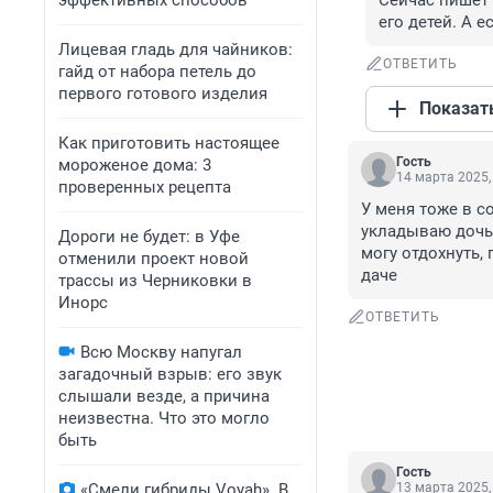
эффективных способов
Сейчас пишет
его детей. А е
Лицевая гладь для чайников:
ОТВЕТИТЬ
гайд от набора петель до
первого готового изделия
Показат
Как приготовить настоящее
Гость
мороженое дома: 3
14 марта 2025,
проверенных рецепта
У меня тоже в с
укладываю дочь 
Дороги не будет: в Уфе
могу отдохнуть, 
отменили проект новой
даче
трассы из Черниковки в
Инорс
ОТВЕТИТЬ
Всю Москву напугал
загадочный взрыв: его звук
слышали везде, а причина
неизвестна. Что это могло
быть
Гость
«Смели гибриды Voyah». В
13 марта 2025,