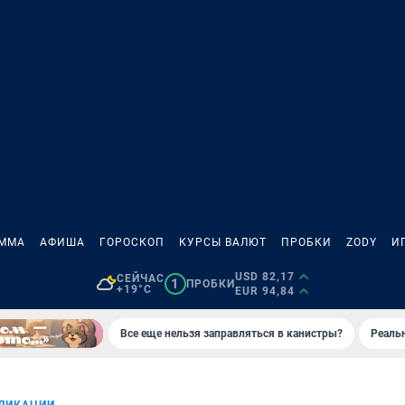
АММА
АФИША
ГОРОСКОП
КУРСЫ ВАЛЮТ
ПРОБКИ
ZODY
И
USD 82,17
СЕЙЧАС
1
ПРОБКИ
+19°C
EUR 94,84
Все еще нельзя заправляться в канистры?
Реаль