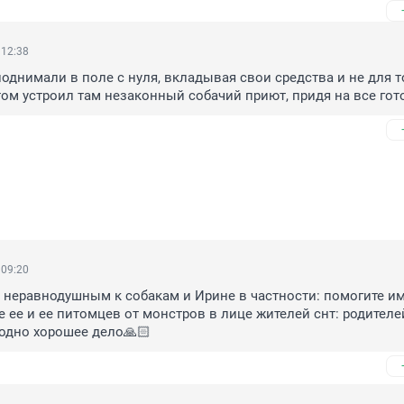
 12:38
однимали в поле с нуля, вкладывая свои средства и не для то
том устроил там незаконный собачий приют, придя на все гот
 09:20
неравнодушным к собакам и Ирине в частности: помогите им,
е ее и ее питомцев от монстров в лице жителей снт: родителей
 одно хорошее дело🙏🏻