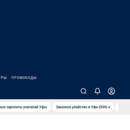
ГРЫ
ПРОМОКОДЫ
ные зарплаты учителей Уфы
Заказное убийство в Уфе 2000-х
Каким