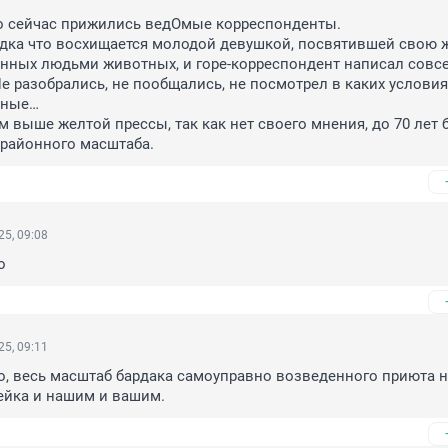
о сейчас прижились ведОмые корреспонденты. 

дка что восхищается молодой девушкой, посвятившей свою ж
нных людьми животных, и горе-корреспондент написал совсе
Не разобрались, не пообщались, не посмотрел в каких условиях
ные…

м выше желтой прессы, так как нет своего мнения, до 70 лет б
 районного масштаба.
5, 09:08
о
5, 09:11
, весь масштаб бардака самоуправно возведенного приюта н
ейка и нашим и вашим.