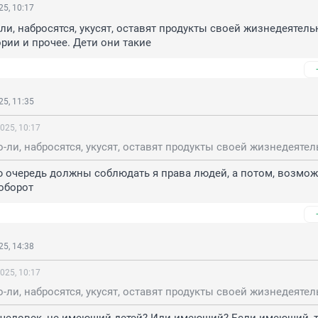
5, 10:17
-ли, набросятся, укусят, оставят продукты своей жизнедеятель
ории и прочее. Дети они такие
5, 11:35
025, 10:17
ю очередь должны соблюдать я права людей, а потом, возможн
аоборот
5, 14:38
025, 10:17