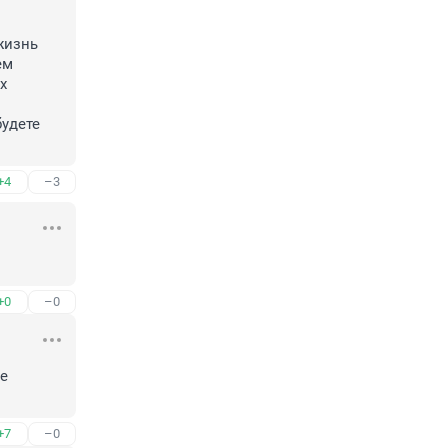
изнь 
м 
 
удете 
+4
–3
+0
–0
е 
+7
–0