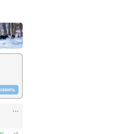
равить
+0
–0