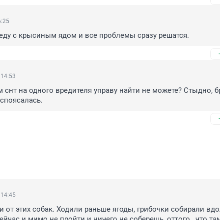
6:25
еду с крысиным ядом и все проблемы сразу решатся.
 14:53
м снт на одного вредителя управу найти не можете? Стыдно, бр
аспоясалась.
 14:45
и от этих собак. Ходили раньше ягоды, грибочки собирали вдо
ейчас и мимо не пройти и ничего не соберешь, оттого , что там