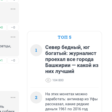
+0
–0
ТОП 5
атцы, 
Север бедный, юг
1
богатый: журналист
проехал все города
+1
–0
Башкирии — какой из
них лучший
104 800
На этих монетах можно
2
заработать: антиквар из Уфы
рассказал, какие редкие
ль 
деньги 1961 по 2016 год
 собаки 