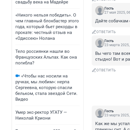
свадьбу века на Мадейре
Гость
27 мая 2025, 0
«Никого нельзя победить». О
чем главный блокбастер этого
Дайте собачкам 
года, который бьет рекорды в
прокате: честный отзыв на
ОТВЕТИТЬ
«Одиссею» Нолана
Гость
23 марта 2025,
Тело россиянки нашли во
Вы чего там все
Французских Альпах. Как она
стыдно! Вот и р
погибла?
ОТВЕТИТЬ
«Чтобы нас носили на
ручках, мы любим»: нерпа
Сергеевна, которую спасли
бельком, стала звездой Сети.
Видео
Гость
Умер экс-ректор УГАТУ —
23 марта 2025,
Николай Криони
Как же мы устал
границы снт. А с