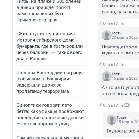
Тигры на пляже и 300 оленей
бегают. Они же 
в дикой природе: топ-24
равно, наказать 
самых красивых бухт
Приморского края
ОТВЕТИТЬ
«Жила тут интеллигенция».
Гость
23 марта 2025,
История сибирского дома-
бумеранга, где в гости ходили
Переведите уже 
через балконы, — таких всего
ходить не сможе
два в России
ОТВЕТИТЬ
Спецназ Росгвардии нагрянул
Гость
с обыском: в Башкирии
15 марта 2025,
задержали двоих за
А что за глупост
пропаганду терроризма
это её воля прод
Синоптики говорят, лето
ОТВЕТИТЬ
1
бетте: как уфимцы провожают
последние солнечные деньки
Гость
15 марта 202
— фоторепортаж с улиц
Глупость, это
Самый сексуальный мужчина