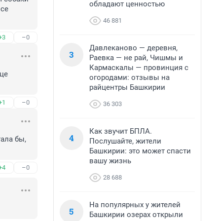
обладают ценностью
се 
46 881
+3
–0
Давлеканово — деревня,
3
Раевка — не рай, Чишмы и
Кармаскалы — провинция с
це 
огородами: отзывы на
райцентры Башкирии
+1
–0
36 303
Как звучит БПЛА.
4
ала бы, 
Послушайте, жители
Башкирии: это может спасти
вашу жизнь
+4
–0
28 688
На популярных у жителей
5
Башкирии озерах открыли