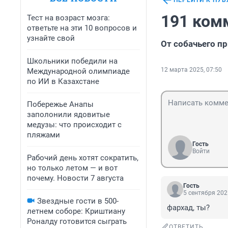
ПЕРЕЙТИ К ПУ
191 ком
Тест на возраст мозга:
ответьте на эти 10 вопросов и
узнайте свой
От собачьего пр
Школьники победили на
12 марта 2025, 07:50
Международной олимпиаде
по ИИ в Казахстане
Побережье Анапы
заполонили ядовитые
медузы: что происходит с
пляжами
Гость
Войти
Рабочий день хотят сократить,
но только летом — и вот
почему. Новости 7 августа
Гость
5 сентября 202
Звездные гости в 500-
фархад, ты?
летнем соборе: Криштиану
Роналду готовится сыграть
ОТВЕТИТЬ