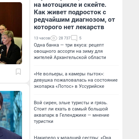
на мотоцикле и скейте.
Как живет подросток с
редчайшим диагнозом, от
которого нет лекарств
13 часов
28 737
5
Одна банка — три вкуса: рецепт
овощного ассорти на зиму для
жителей Архангельской области
«Не вольеры, а камеры пыток»:
девушка пожаловалась на состояние
экопарка «Лотос» в Уссурийске
Вой сирен, злые туристы и грязь.
Стоит ли ехать в самый большой
аквапарк в Геленджике — мнение
туристки
Накипело у младшей сестры: «Она