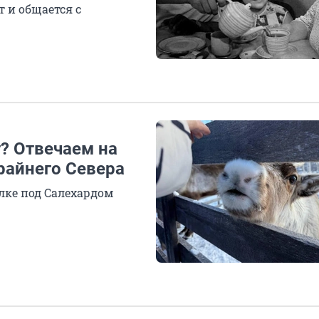
т и общается с
т? Отвечаем на
райнего Севера
лке под Салехардом