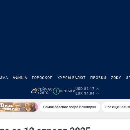
АММА
АФИША
ГОРОСКОП
КУРСЫ ВАЛЮТ
ПРОБКИ
ZODY
И
USD 82,17
СЕЙЧАС
1
ПРОБКИ
+26°C
EUR 94,84
Самое соленое озеро Башкирии
Все еще нельз