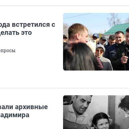
ода встретился с
елать это
опросы
вали архивные
ладимира