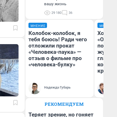
вашу жизнь
29 180
36
МНЕНИЕ
МНЕНИЕ
Колобок-колобок, я
Хоть к
тебя боюсь! Ради чего
«Одисс
отложили прокат
понрав
«Человека-паука» —
журнал
отзыв о фильме про
главны
«человека-булку»
которы
критик
Ан
Надежда Губарь
Жу
РЕКОМЕНДУЕМ
Теряет зрение, но гоняет