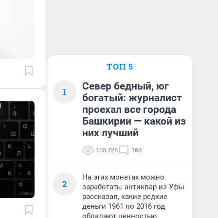
ТОП 5
Север бедный, юг
1
богатый: журналист
проехал все города
Башкирии — какой из
них лучший
105 726
168
На этих монетах можно
2
заработать: антиквар из Уфы
рассказал, какие редкие
деньги 1961 по 2016 год
обладают ценностью