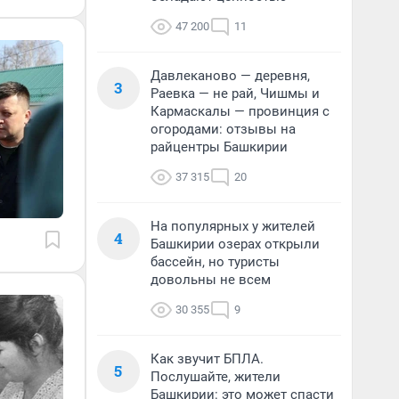
47 200
11
Давлеканово — деревня,
3
Раевка — не рай, Чишмы и
Кармаскалы — провинция с
огородами: отзывы на
райцентры Башкирии
37 315
20
На популярных у жителей
4
Башкирии озерах открыли
бассейн, но туристы
довольны не всем
30 355
9
Как звучит БПЛА.
5
Послушайте, жители
Башкирии: это может спасти