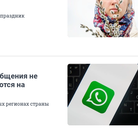
а праздник
общения не
ются на
ых регионах страны