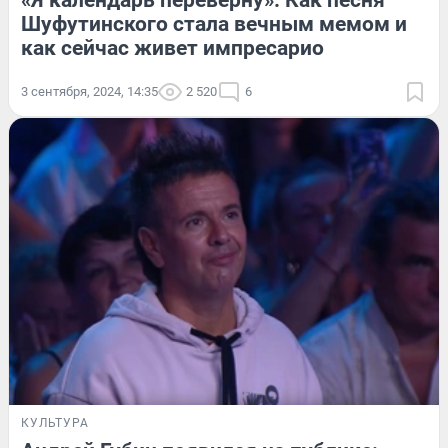
«Я календарь переверну». Как песня
Шуфутинского стала вечным мемом и
как сейчас живет импресарио
3 сентября, 2024, 14:35
2 520
6
КУЛЬТУРА