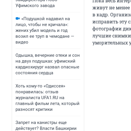
Пока весь интер
Уфимского завода
живут не менее
в кадр. Организ
«Подушкой надавил на
исправить эту 
лицо, чтобы не кричала»:
фотографии дик
жених убил модель и год
лучшие снимки 
возил ее труп в чемодане —
видео
уморительных у
Одышка, вечерние отеки и сон
на двух подушках: уфимский
кардиохирург назвал опасные
состояния сердца
Хоть кому-то «Одиссея»
понравилась: отзыв
журналиста UFA1.RU на
главный фильм лета, который
разносят критики
Запрет на канистры еще
действует? Власти Башкирии