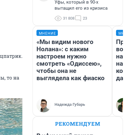
Уфы, который в 90-х
вытащил его из кризиса
31 808
23
МНЕНИЕ
МНЕНИ
«Мы видим нового
Прода
Нолана»: с каким
возьм
настроем нужно
нам г
ицпатрик.
смотреть «Одиссею»,
налог
чтобы она не
косне
выглядела как фиаско
даже 
ы, то на
Надежда Губарь
РЕКОМЕНДУЕМ