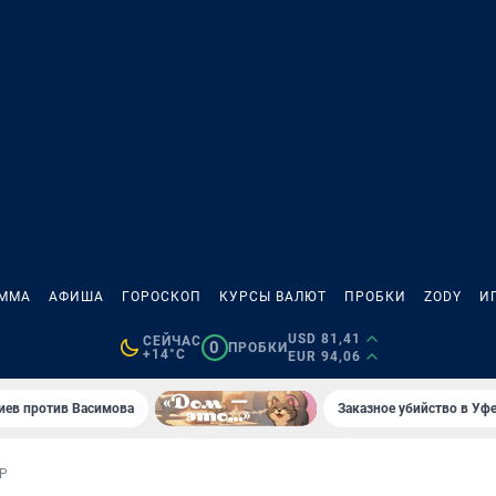
АММА
АФИША
ГОРОСКОП
КУРСЫ ВАЛЮТ
ПРОБКИ
ZODY
И
USD 81,41
СЕЙЧАС
0
ПРОБКИ
+14°C
EUR 94,06
иев против Васимова
Заказное убийство в Уфе
Р