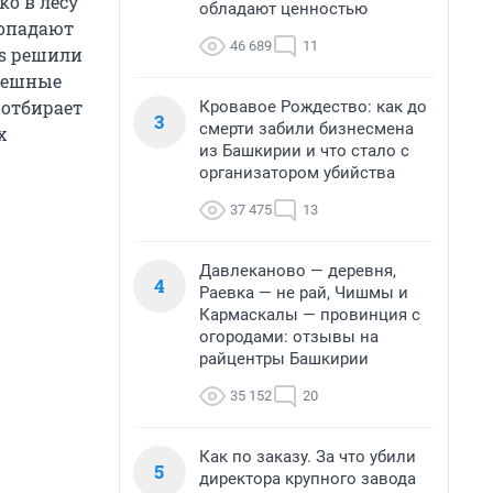
ко в лесу
обладают ценностью
попадают
46 689
11
ds решили
смешные
 отбирает
Кровавое Рождество: как до
3
смерти забили бизнесмена
х
из Башкирии и что стало с
организатором убийства
37 475
13
Давлеканово — деревня,
4
Раевка — не рай, Чишмы и
Кармаскалы — провинция с
огородами: отзывы на
райцентры Башкирии
35 152
20
Как по заказу. За что убили
5
директора крупного завода