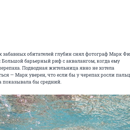
х забавных обитателей глубин снял фотограф Марк Ф
 Большой барьерный риф с аквалангом, когда ему
черепаха. Подводная жительница явно не хотела
ся — Марк уверен, что если бы у черепах росли пальц
а показывала бы средний.