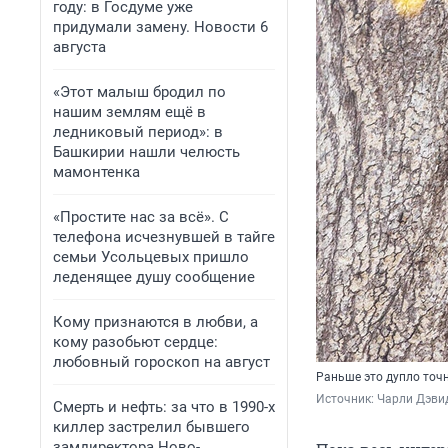
году: в Госдуме уже
придумали замену. Новости 6
августа
«Этот малыш бродил по
нашим землям ещё в
ледниковый период»: в
Башкирии нашли челюсть
мамонтенка
«Простите нас за всё». С
телефона исчезнувшей в тайге
семьи Усольцевых пришло
леденящее душу сообщение
Кому признаются в любви, а
кому разобьют сердце:
любовный гороскоп на август
Раньше это дупло точ
Источник: 
Чарли Дэвид
Смерть и нефть: за что в 1990-х
киллер застрелил бывшего
замдиректора Ново-