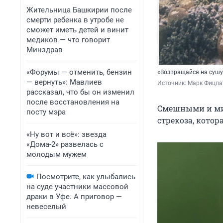
Жительница Башкирии после
смерти ребенка в утробе не
сможет иметь детей и винит
медиков — что говорит
Минздрав
«Форумы — отменить, бензин
«Возвращайся на сушу
— вернуть»: Мавлиев
Источник: 
Марк Фицпат
рассказал, что бы он изменил
после восстановления на
Смешными и ми
посту мэра
стрекоза, кото
«Ну вот и всё»: звезда
«Дома-2» развелась с
молодым мужем
Посмотрите, как улыбались
на суде участники массовой
драки в Уфе. А приговор —
невеселый