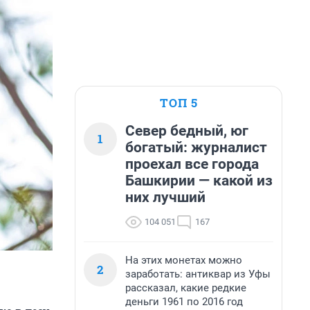
ТОП 5
Север бедный, юг
1
богатый: журналист
проехал все города
Башкирии — какой из
них лучший
104 051
167
На этих монетах можно
2
заработать: антиквар из Уфы
рассказал, какие редкие
деньги 1961 по 2016 год