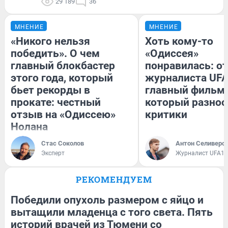
29 189
36
МНЕНИЕ
МНЕНИЕ
«Никого нельзя
Хоть кому-то
победить». О чем
«Одиссея»
главный блокбастер
понравилась: о
этого года, который
журналиста UFA
бьет рекорды в
главный фильм 
прокате: честный
который разнос
отзыв на «Одиссею»
критики
Нолана
Стас Соколов
Антон Селиверс
Эксперт
Журналист UFA1.
РЕКОМЕНДУЕМ
Победили опухоль размером с яйцо и
вытащили младенца с того света. Пять
историй врачей из Тюмени со