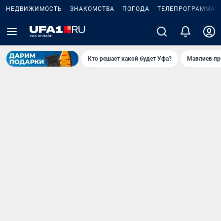
НЕДВИЖИМОСТЬ
ЗНАКОМСТВА
ПОГОДА
ТЕЛЕПРОГРАММА
Кто решает какой будет Уфа?
Мавлиев пр