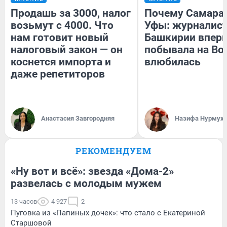
Продашь за 3000, налог
Почему Самара
возьмут с 4000. Что
Уфы: журналист
нам готовит новый
Башкирии впер
налоговый закон — он
побывала на Вол
коснется импорта и
влюбилась
даже репетиторов
Анастасия Завгородняя
Назифа Нурмух
РЕКОМЕНДУЕМ
«Ну вот и всё»: звезда «Дома-2»
развелась с молодым мужем
13 часов
4 927
2
Пуговка из «Папиных дочек»: что стало с Екатериной
Старшовой