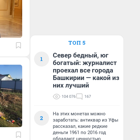
ТОП 5
Север бедный, юг
1
богатый: журналист
проехал все города
Башкирии — какой из
них лучший
104 076
167
На этих монетах можно
2
заработать: антиквар из Уфы
рассказал, какие редкие
деньги 1961 по 2016 год
обладают ценностью