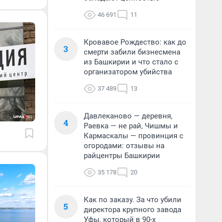
46 691
11
Кровавое Рождество: как до
3
смерти забили бизнесмена
из Башкирии и что стало с
организатором убийства
37 489
13
Давлеканово — деревня,
4
Раевка — не рай, Чишмы и
Кармаскалы — провинция с
огородами: отзывы на
райцентры Башкирии
35 178
20
Как по заказу. За что убили
5
директора крупного завода
Уфы, который в 90-х