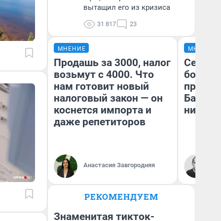
вытащил его из кризиса
31 817
23
МНЕНИЕ
МНЕНИЕ
Продашь за 3000, налог
Север 
возьмут с 4000. Что
богаты
нам готовит новый
проеха
налоговый закон — он
Башкир
коснется импорта и
них лу
даже репетиторов
Ан
Анастасия Завгородняя
Ко
РЕКОМЕНДУЕМ
Знаменитая тикток-