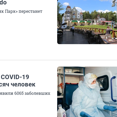
ido
к Парк» перестанет
 COVID-19
сяч человек
ыявили 6065 заболевших