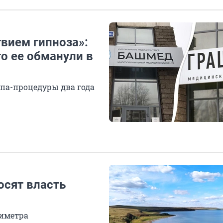
твием гипноза»:
то ее обманули в
спа-процедуры два года
сят власть
тиметра