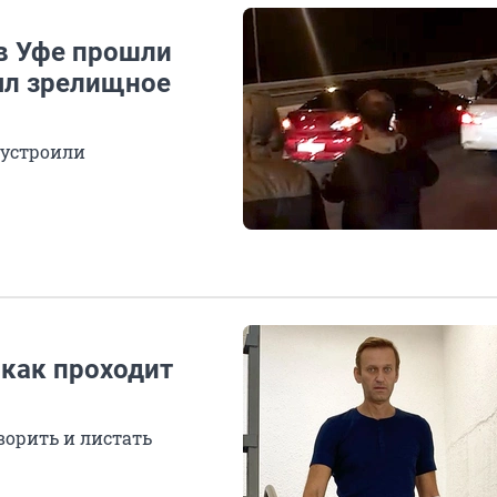
 в Уфе прошли
ял зрелищное
 устроили
 как проходит
ворить и листать