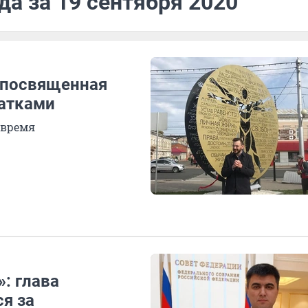
да за 19 сентября 2020
, посвященная
чатками
 время
: глава
я за