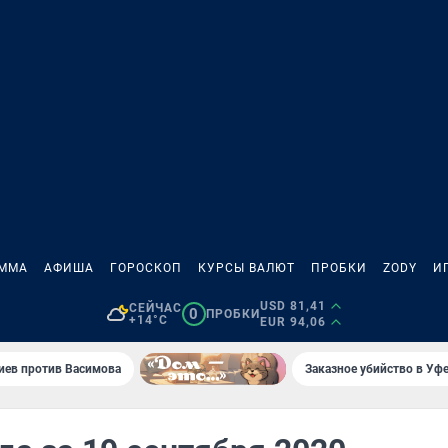
АММА
АФИША
ГОРОСКОП
КУРСЫ ВАЛЮТ
ПРОБКИ
ZODY
И
USD 81,41
СЕЙЧАС
0
ПРОБКИ
+14°C
EUR 94,06
иев против Васимова
Заказное убийство в Уфе