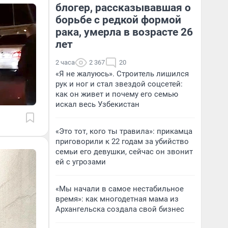
блогер, рассказывавшая о
борьбе с редкой формой
рака, умерла в возрасте 26
лет
2 часа
2 367
20
«Я не жалуюсь». Строитель лишился
рук и ног и стал звездой соцсетей:
как он живет и почему его семью
искал весь Узбекистан
«Это тот, кого ты травила»: прикамца
приговорили к 22 годам за убийство
семьи его девушки, сейчас он звонит
ей с угрозами
«Мы начали в самое нестабильное
время»: как многодетная мама из
Архангельска создала свой бизнес