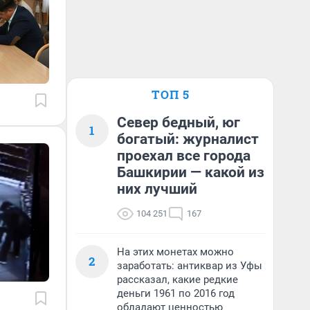
ТОП 5
Север бедный, юг
1
богатый: журналист
проехал все города
Башкирии — какой из
них лучший
104 251
167
На этих монетах можно
2
заработать: антиквар из Уфы
рассказал, какие редкие
деньги 1961 по 2016 год
обладают ценностью