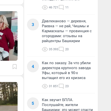
46 721
11
Давлеканово — деревня,
3
Раевка — не рай, Чишмы и
Кармаскалы — провинция с
огородами: отзывы на
райцентры Башкирии
35 393
20
Как по заказу. За что убили
4
директора крупного завода
Уфы, который в 90-х
вытащил его из кризиса
31 851
23
Как звучит БПЛА.
5
Послушайте, жители
Башкирии: это может спасти