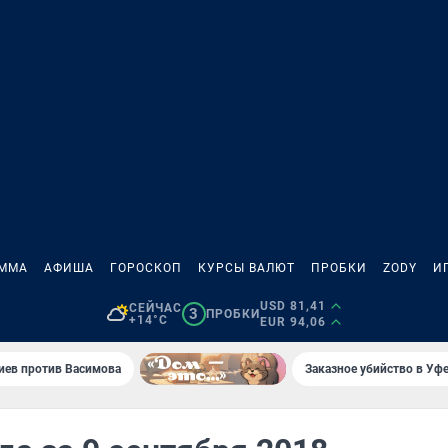
АММА
АФИША
ГОРОСКОП
КУРСЫ ВАЛЮТ
ПРОБКИ
ZODY
И
USD 81,41
СЕЙЧАС
3
ПРОБКИ
+14°C
EUR 94,06
иев против Васимова
Заказное убийство в Уфе