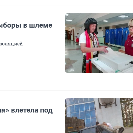
ыборы в шлеме
изоляцией
ия» влетела под