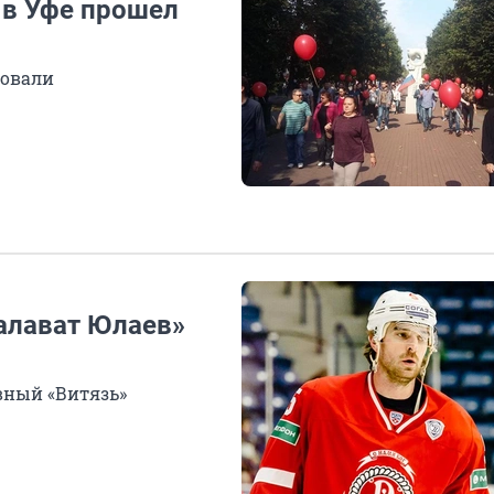
: в Уфе прошел
совали
алават Юлаев»
вный «Витязь»