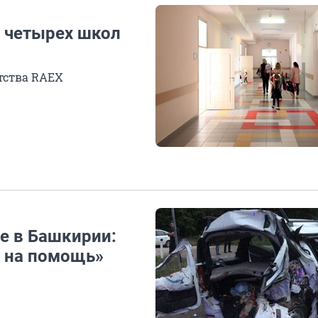
 четырех школ
тства RAEX
е в Башкирии:
ь на помощь»