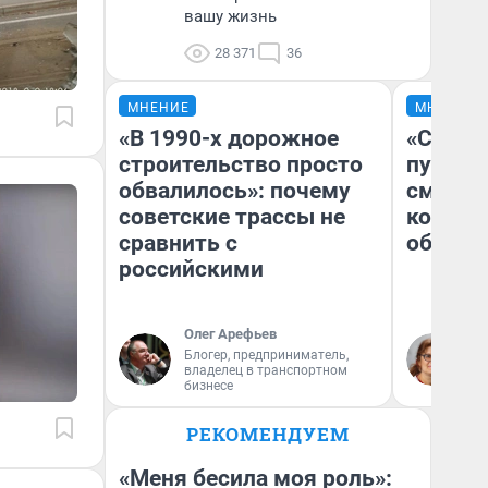
вашу жизнь
28 371
36
МНЕНИЕ
МНЕНИЕ
«В 1990-х дорожное
«Спутал
строительство просто
пургу».
обвалилось»: почему
смерте
советские трассы не
которы
сравнить с
обнару
российскими
Олег Арефьев
Ир
Блогер, предприниматель,
Гл
владелец в транспортном
«Р
бизнесе
Во
РЕКОМЕНДУЕМ
«Меня бесила моя роль»: