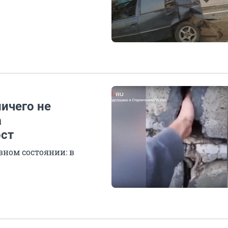
ничего не
а
ост
вном состоянии: в