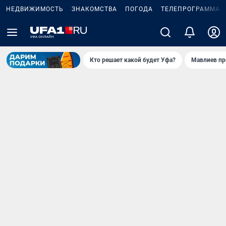
НЕДВИЖИМОСТЬ
ЗНАКОМСТВА
ПОГОДА
ТЕЛЕПРОГРАММА
Кто решает какой будет Уфа?
Мавлиев пр