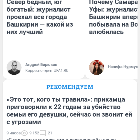
Север бедный, юг
Почему Самара
богатый: журналист
Уфы: журналист
проехал все города
Башкирии впер
Башкирии — какой из
побывала на Вол
них лучший
влюбилась
Андрей Бирюков
Назифа Нурмух
Корреспондент UFA1.RU
РЕКОМЕНДУЕМ
«Это тот, кого ты травила»: прикамца
приговорили к 22 годам за убийство
семьи его девушки, сейчас он звонит ей
с угрозами
9 часов
9 152
21
«С гордостью говорю, что я деревенский»: зачем