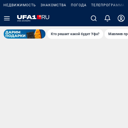
НЕДВИЖИМОСТЬ
ЗНАКОМСТВА
ПОГОДА
ТЕЛЕПРОГРАММА
Кто решает какой будет Уфа?
Мавлиев пр