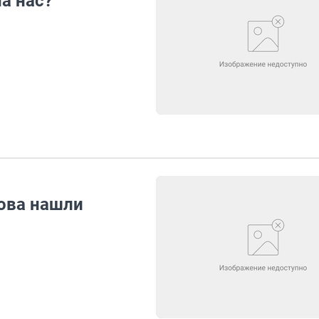
а нас?
ова нашли