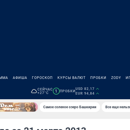
АММА
АФИША
ГОРОСКОП
КУРСЫ ВАЛЮТ
ПРОБКИ
ZODY
И
USD 82,17
СЕЙЧАС
1
ПРОБКИ
+27°C
EUR 94,84
Самое соленое озеро Башкирии
Все еще нельз