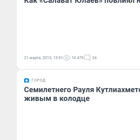
Как «Салават Юлаев» повлиял н
21 марта, 2013, 15:51
10 479
24
ГОРОД
Семилетнего Рауля Кутлиахмет
живым в колодце