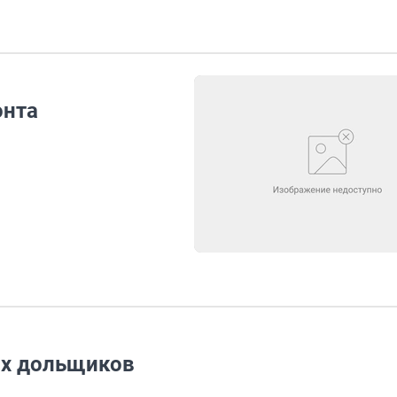
онта
ых дольщиков