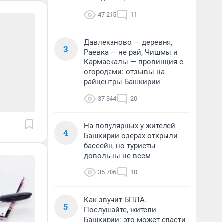
47 215
11
Давлеканово — деревня,
3
Раевка — не рай, Чишмы и
Кармаскалы — провинция с
огородами: отзывы на
райцентры Башкирии
37 344
20
На популярных у жителей
4
Башкирии озерах открыли
бассейн, но туристы
довольны не всем
35 706
10
Как звучит БПЛА.
5
Послушайте, жители
Башкирии: это может спасти