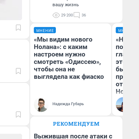
вашу жизнь
29 200
36
МНЕНИЕ
МНЕНИЕ
«Мы видим нового
«Никог
Нолана»: с каким
победи
настроем нужно
главны
смотреть «Одиссею»,
этого г
чтобы она не
бьет р
выглядела как фиаско
прокат
отзыв 
Нолана
Ст
Надежда Губарь
Эк
РЕКОМЕНДУЕМ
Выжившая после атаки с