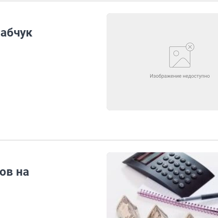
Сабчук
ов на