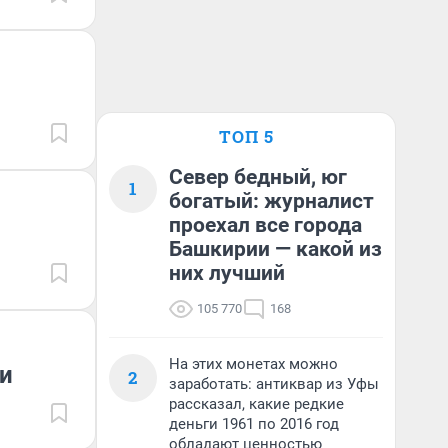
ТОП 5
Север бедный, юг
1
богатый: журналист
проехал все города
Башкирии — какой из
них лучший
105 770
168
На этих монетах можно
и
2
заработать: антиквар из Уфы
рассказал, какие редкие
деньги 1961 по 2016 год
обладают ценностью