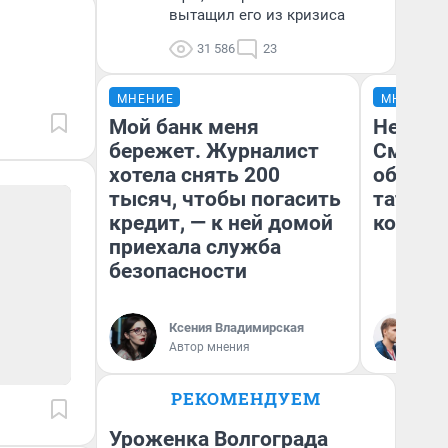
вытащил его из кризиса
31 586
23
МНЕНИЕ
МНЕНИЕ
Мой банк меня
Незван
бережет. Журналист
Сможет
хотела снять 200
обыгра
тысяч, чтобы погасить
татарс
кредит, — к ней домой
которы
приехала служба
безопасности
Ксения Владимирская
Ан
Автор мнения
Жу
РЕКОМЕНДУЕМ
Уроженка Волгограда