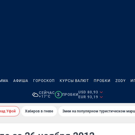
АММА
АФИША
ГОРОСКОП
КУРСЫ ВАЛЮТ
ПРОБКИ
ZODY
И
USD 80,93
СЕЙЧАС
3
ПРОБКИ
+17°C
EUR 93,19
над Уфой
Хабиров в гневе
Змеи на популярном туристическом мар