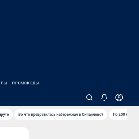
ГРЫ
ПРОМОКОДЫ
шруте
Во что превратилась набережная в Сипайлово?
По 200 баллов