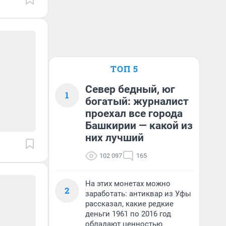
ТОП 5
Север бедный, юг
1
богатый: журналист
проехал все города
Башкирии — какой из
них лучший
102 097
165
На этих монетах можно
2
заработать: антиквар из Уфы
рассказал, какие редкие
деньги 1961 по 2016 год
обладают ценностью