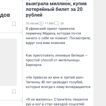
выиграла миллион, купив
лотерейный билет за 20
рдов
рублей
20 часов
11 866
26
В уфимский приют привезли
пермячку Марину, которая почти
ничего о себе не помнит. Посмотрите,
вдруг она вам знакома
Как приготовить ленивые беляши —
простой способ от жительницы
Барнаула
«Не привози их мне в третий раз».
Читинец 40 лет разводит голубей,
которые всегда к нему возвращаются
«Я не жалуюсь». Строитель лишился
рук и ног и стал звездой соцсетей: