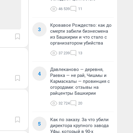
46 539
11
Кровавое Рождество: как до
3
смерти забили бизнесмена
из Башкирии и что стало с
организатором убийства
37 239
13
Давлеканово — деревня,
4
Раевка — не рай, Чишмы и
Кармаскалы — провинция с
огородами: отзывы на
райцентры Башкирии
32 724
20
Как по заказу. За что убили
5
директора крупного завода
Уфы, который в 90-х