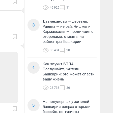
46 925
11
Давлеканово — деревня,
3
Раевка — не рай, Чишмы и
Кармаскалы — провинция с
огородами: отзывы на
райцентры Башкирии
36 404
20
Как звучит БПЛА.
4
Послушайте, жители
Башкирии: это может спасти
вашу жизнь
28 736
36
На популярных у жителей
5
Башкирии озерах открыли
бассейн, но туристы