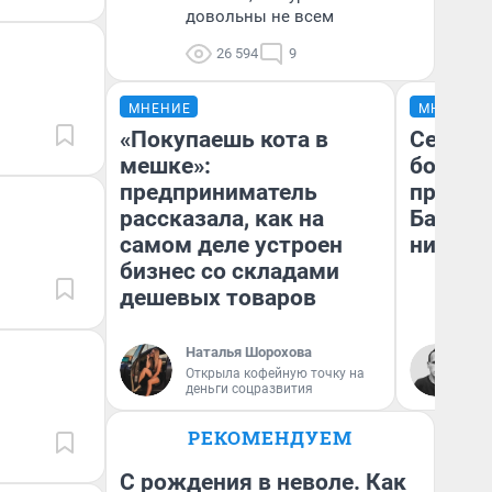
довольны не всем
26 594
9
МНЕНИЕ
МНЕНИЕ
«Покупаешь кота в
Север 
мешке»:
богаты
предприниматель
проеха
рассказала, как на
Башкир
самом деле устроен
них лу
бизнес со складами
дешевых товаров
Наталья Шорохова
Ан
Открыла кофейную точку на
Ко
деньги соцразвития
РЕКОМЕНДУЕМ
С рождения в неволе. Как