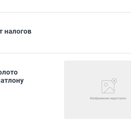
т налогов
олото
иатлону