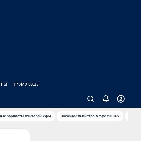
ГРЫ
ПРОМОКОДЫ
ные зарплаты учителей Уфы
Заказное убийство в Уфе 2000-х
Каким