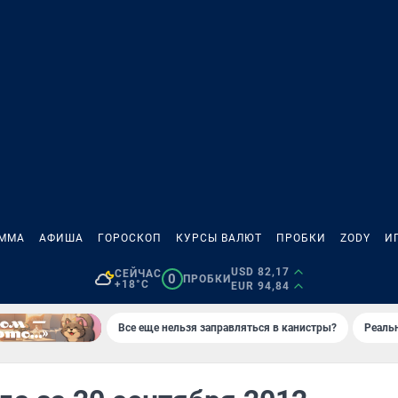
АММА
АФИША
ГОРОСКОП
КУРСЫ ВАЛЮТ
ПРОБКИ
ZODY
И
USD 82,17
СЕЙЧАС
0
ПРОБКИ
+18°C
EUR 94,84
Все еще нельзя заправляться в канистры?
Реаль