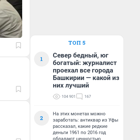
ТОП 5
Север бедный, юг
1
богатый: журналист
проехал все города
Башкирии — какой из
них лучший
104 901
167
На этих монетах можно
2
заработать: антиквар из Уфы
рассказал, какие редкие
деньги 1961 по 2016 год
обладают ценностью