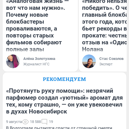
«Аналоговая жизнь —
«Никого нельзя
вот что нам нужно».
победить». О ч
Почему новые
главный блокба
блокбастеры
этого года, кот
проваливаются, а
бьет рекорды в
повторы старых
прокате: честн
фильмов собирают
отзыв на «Одис
полные залы
Нолана
Алёна Золотухина
Стас Соколов
Журналист НГС
Эксперт
РЕКОМЕНДУЕМ
«Протянуть руку помощи»: незрячий
парфюмер создал «уютный» аромат для
тех, кому страшно, — он уже увековечил
в духах Новосибирск
9 августа
18 588
19
В Волгограде пытаются спасти от страшной смерти