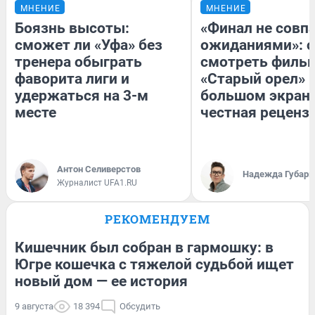
МНЕНИЕ
МНЕНИЕ
Боязнь высоты:
«Финал не совпа
сможет ли «Уфа» без
ожиданиями»: с
тренера обыграть
смотреть филь
фаворита лиги и
«Старый орел» 
удержаться на 3-м
большом экран
месте
честная реценз
Антон Селиверстов
Надежда Губарь
Журналист UFA1.RU
РЕКОМЕНДУЕМ
Кишечник был собран в гармошку: в
Югре кошечка с тяжелой судьбой ищет
новый дом — ее история
9 августа
18 394
Обсудить