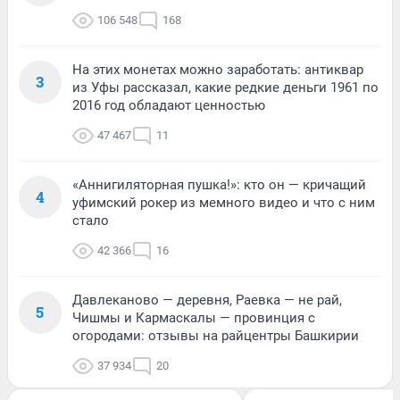
106 548
168
На этих монетах можно заработать: антиквар
3
из Уфы рассказал, какие редкие деньги 1961 по
2016 год обладают ценностью
47 467
11
«Аннигиляторная пушка!»: кто он — кричащий
4
уфимский рокер из мемного видео и что с ним
стало
42 366
16
Давлеканово — деревня, Раевка — не рай,
5
Чишмы и Кармаскалы — провинция с
огородами: отзывы на райцентры Башкирии
37 934
20