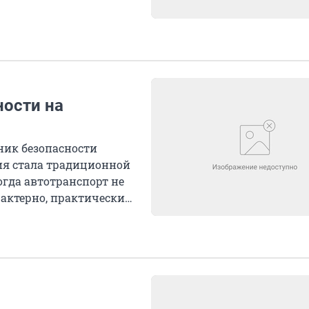
ности на
ник безопасности
ция стала традиционной
огда автотранспорт не
рактерно, практически