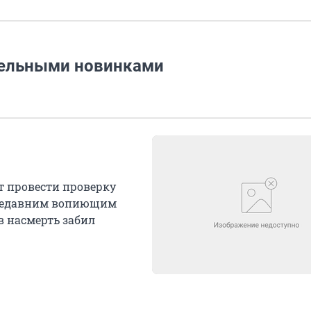
тельными новинками
т провести проверку
с недавним вопиющим
в насмерть забил