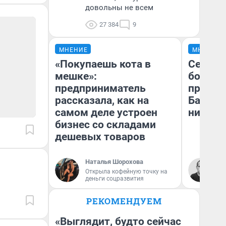
довольны не всем
27 384
9
МНЕНИЕ
МНЕНИЕ
«Покупаешь кота в
Север 
мешке»:
богаты
предприниматель
проеха
рассказала, как на
Башкир
самом деле устроен
них лу
бизнес со складами
дешевых товаров
Наталья Шорохова
Ан
Открыла кофейную точку на
Ко
деньги соцразвития
РЕКОМЕНДУЕМ
«Выглядит, будто сейчас