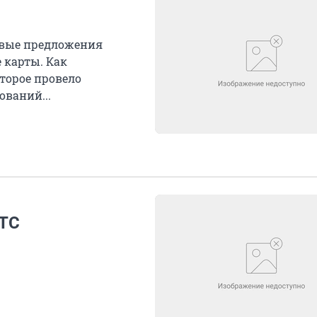
ивые предложения
 карты. Как
оторое провело
ваний...
GTC