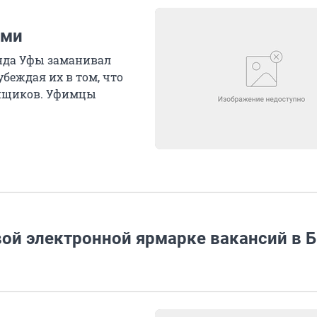
ами
нда Уфы заманивал
беждая их в том, что
ройщиков. Уфимцы
вой электронной ярмарке вакансий в 