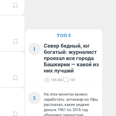
ТОП 5
Север бедный, юг
1
богатый: журналист
проехал все города
Башкирии — какой из
них лучший
105 352
167
На этих монетах можно
2
заработать: антиквар из Уфы
рассказал, какие редкие
деньги 1961 по 2016 год
обладают ценностью