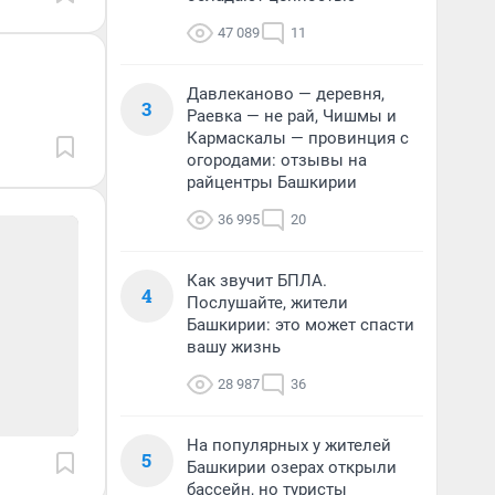
47 089
11
Давлеканово — деревня,
3
Раевка — не рай, Чишмы и
Кармаскалы — провинция с
огородами: отзывы на
райцентры Башкирии
36 995
20
Как звучит БПЛА.
4
Послушайте, жители
Башкирии: это может спасти
вашу жизнь
28 987
36
На популярных у жителей
5
Башкирии озерах открыли
бассейн, но туристы