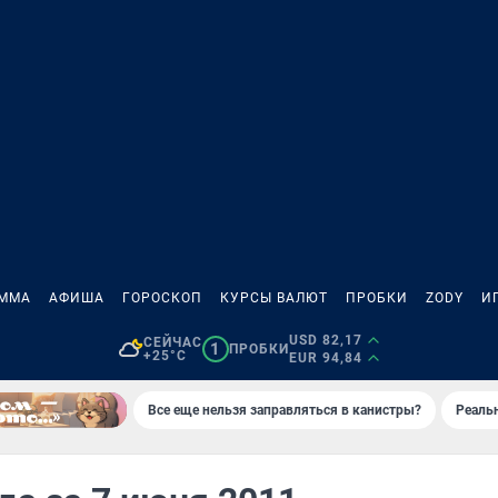
АММА
АФИША
ГОРОСКОП
КУРСЫ ВАЛЮТ
ПРОБКИ
ZODY
И
USD 82,17
СЕЙЧАС
1
ПРОБКИ
+25°C
EUR 94,84
Все еще нельзя заправляться в канистры?
Реаль