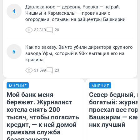
Давлеканово — деревня, Раевка — не рай,
4
Чишмы и Кармаскалы — провинция с
огородами: отзывы на райцентры Башкирии
32 819
20
Как по заказу. За что убили директора крупного
5
завода Уфы, который в 90-х вытащил его из
кризиса
31 599
23
МНЕНИЕ
МНЕНИЕ
Мой банк меня
Север бедный, 
бережет. Журналист
богатый: журна
хотела снять 200
проехал все гор
тысяч, чтобы погасить
Башкирии — как
кредит, — к ней домой
них лучший
приехала служба
безопасности