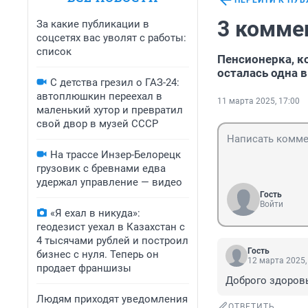
ПЕРЕЙТИ К ПУ
3 комме
За какие публикации в
соцсетях вас уволят с работы:
список
Пенсионерка, к
осталась одна 
С детства грезил о ГАЗ-24:
автоплюшкин переехал в
11 марта 2025, 17:00
маленький хутор и превратил
свой двор в музей СССР
На трассе Инзер-Белорецк
грузовик с бревнами едва
удержал управление — видео
Гость
Войти
«Я ехал в никуда»:
геодезист уехал в Казахстан с
4 тысячами рублей и построил
Гость
бизнес с нуля. Теперь он
12 марта 2025,
продает франшизы
Доброго здоровь
Людям приходят уведомления
ОТВЕТИТЬ