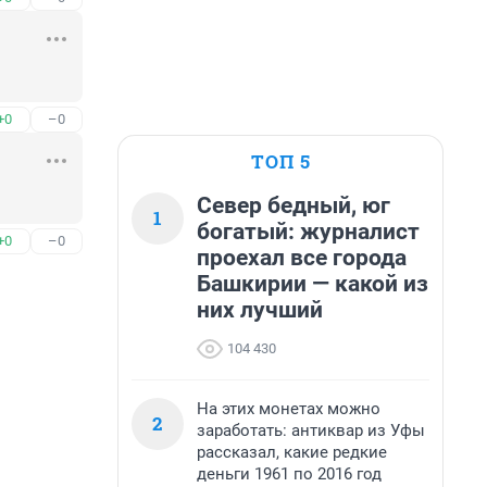
+0
–0
ТОП 5
Север бедный, юг
1
богатый: журналист
+0
–0
проехал все города
Башкирии — какой из
них лучший
104 430
На этих монетах можно
2
заработать: антиквар из Уфы
рассказал, какие редкие
деньги 1961 по 2016 год