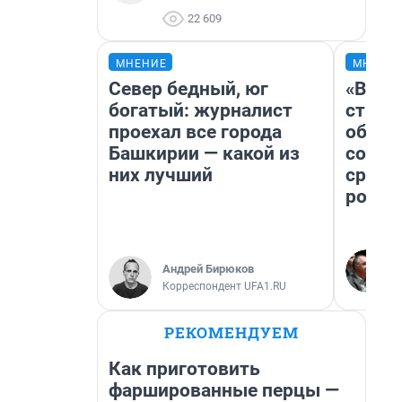
22 609
МНЕНИЕ
МНЕНИ
Север бедный, юг
«В 19
богатый: журналист
строи
проехал все города
обвал
Башкирии — какой из
совет
них лучший
сравн
росси
Андрей Бирюков
Корреспондент UFA1.RU
РЕКОМЕНДУЕМ
Как приготовить
фаршированные перцы —