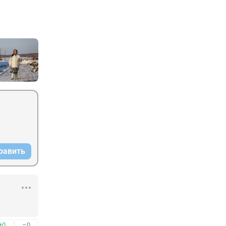
равить
+0
–0