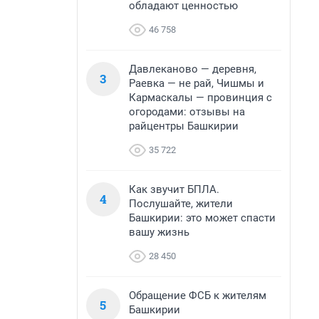
обладают ценностью
46 758
Давлеканово — деревня,
3
Раевка — не рай, Чишмы и
Кармаскалы — провинция с
огородами: отзывы на
райцентры Башкирии
35 722
Как звучит БПЛА.
4
Послушайте, жители
Башкирии: это может спасти
вашу жизнь
28 450
Обращение ФСБ к жителям
5
Башкирии