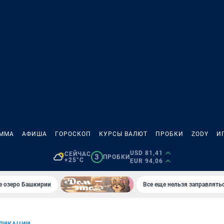
АММА
АФИША
ГОРОСКОП
КУРСЫ ВАЛЮТ
ПРОБКИ
ZODY
И
USD 81,41
СЕЙЧАС
3
ПРОБКИ
+25°C
EUR 94,06
е озеро Башкирии
Все еще нельзя заправлять